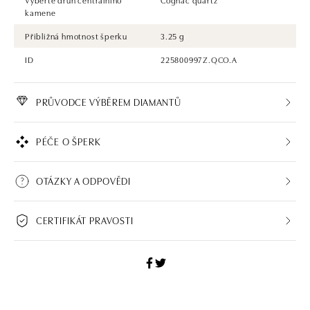
kamene
Přibližná hmotnost šperku
3.25 g
ID
225800997Z.QCO.A
PRŮVODCE VÝBĚREM DIAMANTŮ
PÉČE O ŠPERK
OTÁZKY A ODPOVĚDI
CERTIFIKÁT PRAVOSTI