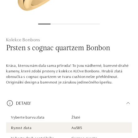
Kolekce Bonbons
Prsten s cognac quartzem Bonbon
Krása, kterou nám dala sama příroda! To jsou nádherné, barevné drahé
kameny, které zdobí prsteny z kolekce ALOve Bonbons. Hrubší zlatá
obroučka s cognac quartzem ve tvaru cushion nelze přehlédnout.
Originální design a barevnost je zárukou jedinečného šperku.
DETAILY
Vyberte barvu zlata
Žluté
Ryzost zlata
Au585
Vyberte druh centrálního
Cognac quartz