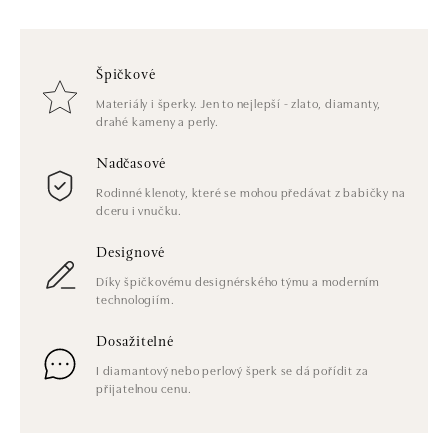
Špičkové
Materiály i šperky. Jen to nejlepší - zlato, diamanty,
drahé kameny a perly.
Nadčasové
Rodinné klenoty, které se mohou předávat z babičky na
dceru i vnučku.
Designové
Díky špičkovému designérského týmu a moderním
technologiím.
Dosažitelné
I diamantový nebo perlový šperk se dá pořídit za
přijatelnou cenu.