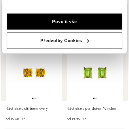
tel.: +421917090556
dnes otevřeno do 21:00
Ze stejné kolekce
Povolit vše
ALOve OC Eurovea, Bratislava
Pribinova 8, 811 09 Bratislava
Více než dvě desetiletí věnujeme úsilí zodpovědnému výběru vzácných
materiálů, které používáme v našich špercích.
tel.: +421917090467
Předvolby Cookies
dnes otevřeno do 21:00
HALADA OC Avion, Bratislava
Ivanská cesta 16, 821 04 Bratislava
tel.: +421 917 090 372
dnes otevřeno do 21:00
HALADA OC Eurovea, Bratislava
Pribinova 8, 811 09 Bratislava
tel.: +421 910 284 071
Náušnice s citrínem Avery
Náušnice s peridotem Winslow
dnes otevřeno do 21:00
od 15 403 Kč
od 19 953 Kč