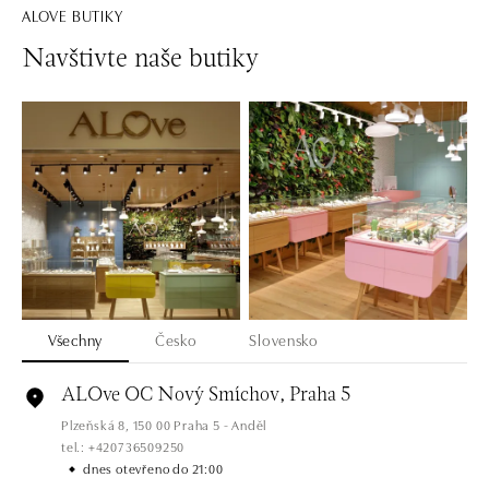
ALOVE BUTIKY
Navštivte naše butiky
Všechny
Česko
Slovensko
ALOve OC Nový Smíchov, Praha 5
Plzeňská 8, 150 00 Praha 5 - Anděl
tel.: +420736509250
dnes otevřeno do 21:00