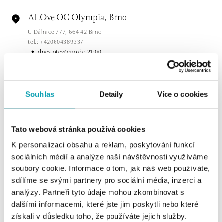
ALOve OC Olympia, Brno
U Dálnice 777, 664 42 Brno
tel.: +420604389337
dnes otevřeno do 21:00
ALOve Westfield Černý most, Praha 9
Chlumecká 765/6, 198 19 Praha 9
Souhlas
Detaily
Více o cookies
tel.: +420735703904
dnes otevřeno do 21:00
Tato webová stránka používá cookies
ALOve Westfield, Praha 4 - Chodov
K personalizaci obsahu a reklam, poskytování funkcí
Roztylská 2321/19, 148 00 Praha 4 - Chodov
sociálních médií a analýze naší návštěvnosti využíváme
tel.: +420730524389
soubory cookie. Informace o tom, jak náš web používáte,
dnes otevřeno do 21:00
sdílíme se svými partnery pro sociální média, inzerci a
analýzy. Partneři tyto údaje mohou zkombinovat s
ZOBRAZIT VŠECHNY BUTIKY
ALOve OC Aupark, Bratislava
dalšími informacemi, které jste jim poskytli nebo které
Einsteinova 3541/18, 851 01 Bratislava
získali v důsledku toho, že používáte jejich služby.