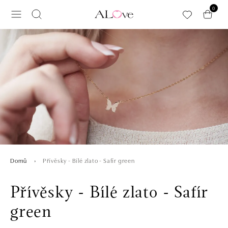
Přeskočit na hlavní obsah
0
Přívěsky - Bílé zlato - Safír green
Domů
Přívěsky - Bílé zlato - Safír
green