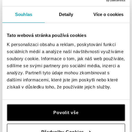
Přívěsek s diamanty a safírem
Přívěsek s diamanty a safírem
Princess
Princess
Souhlas
Detaily
Více o cookies
od 14 952 Kč
od 21 028 Kč
Tato webová stránka používá cookies
K personalizaci obsahu a reklam, poskytování funkcí
sociálních médií a analýze naší návštěvnosti využíváme
soubory cookie. Informace o tom, jak náš web používáte,
sdílíme se svými partnery pro sociální média, inzerci a
analýzy. Partneři tyto údaje mohou zkombinovat s
dalšími informacemi, které jste jim poskytli nebo které
získali v důsledku toho, že používáte jejich služby.
Přívěsek s diamanty a safírem
Princess
Povolit vše
od 20 909 Kč
Předvolby Cookies