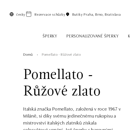
Přeskočit na hlavní obsah
česky
Rezervace schůzky
Butiky
Praha, Brno, Bratislava
ŠPERKY
PERSONALIZOVANÉ ŠPERKY
Domů
Pomellato - Růžové zlato
Pomellato -
Růžové zlato
Italská značka Pomellato, založená v roce 1967 v
Miláně, si díky svému jedinečnému rukopisu a
mistrovství italských zlatníků získala
celosvětové uznání. Její šperky s barevnými,