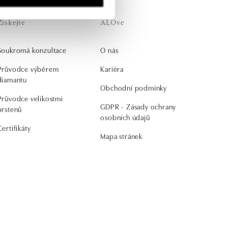
Získejte
ALOve
Soukromá konzultace
O nás
Průvodce výběrem
Kariéra
diamantu
Obchodní podmínky
Průvodce velikostmi
GDPR - Zásady ochrany
prstenů
osobních údajů
Certifikáty
Mapa stránek