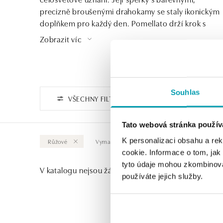
precizně broušenými drahokamy se staly ikonickým
doplňkem pro každý den. Pomellato drží krok s
nejnovějšími módními trendy a udává směr ve světě
Zobrazit víc
luxusních šperků, neustále tak posouvá hranice
elegance a stylu.
Souhlas
VŠECHNY FILTRY
Tato webová stránka použív
K personalizaci obsahu a re
Růžové
Vymazat vše
cookie. Informace o tom, jak
tyto údaje mohou zkombinovat
V katalogu nejsou žádné produkty.
používáte jejich služby.