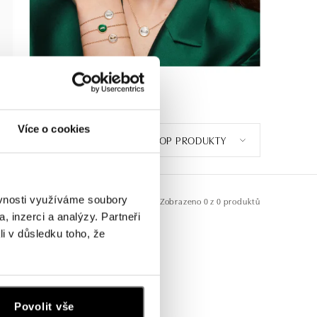
Více o cookies
TOP PRODUKTY
ěvnosti využíváme soubory
Zobrazeno
0 z 0 produktů
, inzerci a analýzy. Partneři
li v důsledku toho, že
Povolit vše