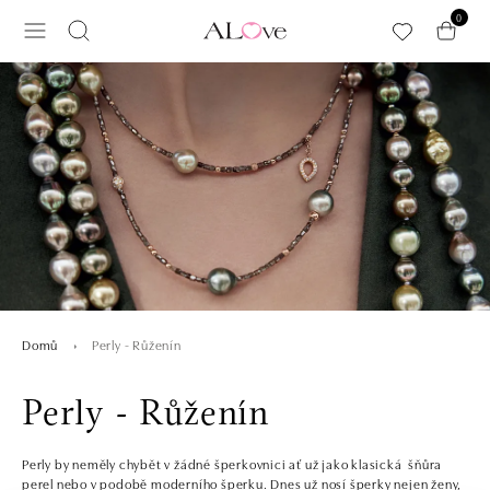
Přeskočit na hlavní obsah
0
Perly - Růženín
Domů
Perly - Růženín
Perly by neměly chybět v žádné šperkovnici ať už jako klasická šňůra
perel nebo v podobě moderního šperku. Dnes už nosí šperky nejen ženy,