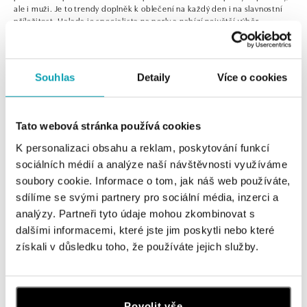
ale i muži. Je to trendy doplněk k oblečení na každý den i na slavnostní
příležitost. Halada je specialista na perly a nabízí největší výběr
perlových šperků u nás.
Souhlas
Detaily
Více o cookies
0 z 0 produktů
FILTR
Tato webová stránka používá cookies
V katalogu nejsou žádné produkty.
K personalizaci obsahu a reklam, poskytování funkcí
sociálních médií a analýze naší návštěvnosti využíváme
soubory cookie. Informace o tom, jak náš web používáte,
sdílíme se svými partnery pro sociální média, inzerci a
analýzy. Partneři tyto údaje mohou zkombinovat s
dalšími informacemi, které jste jim poskytli nebo které
Přihlaste se k odběru newsletteru
získali v důsledku toho, že používáte jejich služby.
Objevte nejnovější kolekce, novinky a exkluzivní produkty.
Žena
Muž
Povolit vše