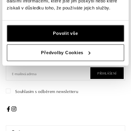
vyberete ty pravé.
dalšími informacemi, které jste jim poskytli nebo které
získali v důsledku toho, že používáte jejich služby.
Povolit vše
Přihlaste se k odběru newsletteru
Objevte nejnovější kolekce, novinky a exkluzivní produkty.
Předvolby Cookies
Žena
Muž
PŘIHLÁŠENÍ
Souhlasím s odběrem newsletteru