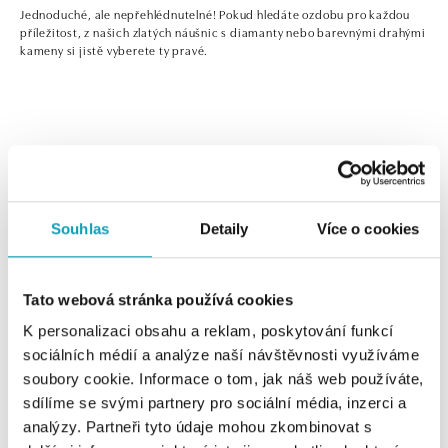
Jednoduché, ale nepřehlédnutelné! Pokud hledáte ozdobu pro každou
příležitost, z našich zlatých náušnic s diamanty nebo barevnými drahými
kameny si jistě vyberete ty pravé.
0 z 0 produktů
FILTR
Souhlas
Detaily
Více o cookies
V katalogu nejsou žádné produkty.
Tato webová stránka používá cookies
K personalizaci obsahu a reklam, poskytování funkcí
sociálních médií a analýze naší návštěvnosti využíváme
Jednoduché, ale nepřehlédnutelné! Pokud hledáte
soubory cookie. Informace o tom, jak náš web používáte,
ozdobu pro každou příležitost, z našich zlatých náušnic s
sdílíme se svými partnery pro sociální média, inzerci a
diamanty nebo barevnými drahými kameny si jistě
analýzy. Partneři tyto údaje mohou zkombinovat s