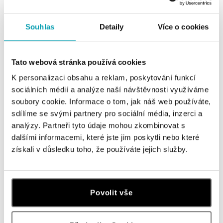
od 38 445 Kč
od 26 003 Kč
Souhlas
Detaily
Více o cookies
Tato webová stránka používá cookies
K personalizaci obsahu a reklam, poskytování funkcí
sociálních médií a analýze naší návštěvnosti využíváme
soubory cookie. Informace o tom, jak náš web používáte,
sdílíme se svými partnery pro sociální média, inzerci a
analýzy. Partneři tyto údaje mohou zkombinovat s
dalšími informacemi, které jste jim poskytli nebo které
Náušnice s diamanty a Quartzem
získali v důsledku toho, že používáte jejich služby.
Royal Anne
od 30 625 Kč
Povolit vše