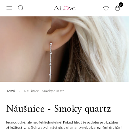
Přeskočit na hlavní obsah
0
Náušnice - Smoky quartz
Domů
Náušnice - Smoky quartz
Jednoduché, ale nepřehlédnutelné! Pokud hledáte ozdobu pro každou
příležitost, z našich zlatých náušnic s diamanty nebo barevnými drahými