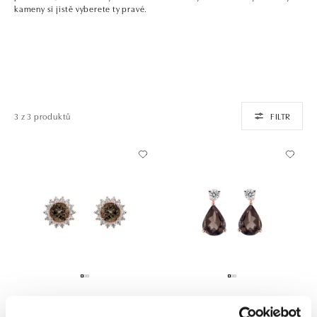
kameny si jistě vyberete ty pravé.
3 z 3 produktů
FILTR
Náušnice s diamanty a smoky
Náušnice s diamanty a quartzem
quartzem Lilac Flower
Ismene