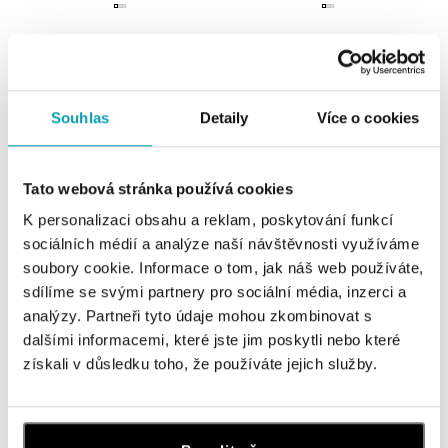
Náušnice s diamanty a safírem
Náušnice se safírem a diamanty
Princess
Everyday Glow
od 32 747 Kč
od 31 412 Kč
Souhlas
Detaily
Více o cookies
Tato webová stránka používá cookies
K personalizaci obsahu a reklam, poskytování funkcí
sociálních médií a analýze naší návštěvnosti využíváme
soubory cookie. Informace o tom, jak náš web používáte,
sdílíme se svými partnery pro sociální média, inzerci a
analýzy. Partneři tyto údaje mohou zkombinovat s
dalšími informacemi, které jste jim poskytli nebo které
Náušnice s diamanty a safírem
Náušnice s diamantem a safírem
získali v důsledku toho, že používáte jejich služby.
Princess
Midnight Serenity
od 44 867 Kč
od 46 041 Kč