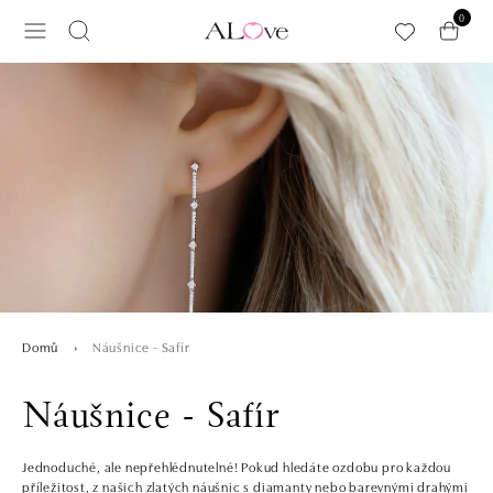
Přeskočit na hlavní obsah
0
Náušnice - Safír
Domů
Náušnice - Safír
Jednoduché, ale nepřehlédnutelné! Pokud hledáte ozdobu pro každou
příležitost, z našich zlatých náušnic s diamanty nebo barevnými drahými