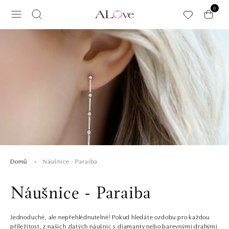
Přeskočit na hlavní obsah
0
Náušnice - Paraiba
Domů
Náušnice - Paraiba
Jednoduché, ale nepřehlédnutelné! Pokud hledáte ozdobu pro každou
příležitost, z našich zlatých náušnic s diamanty nebo barevnými drahými