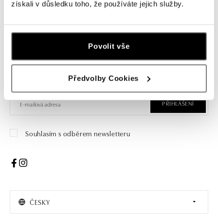
získali v důsledku toho, že používáte jejich služby.
Přihlaste se k odběru newsletteru
Povolit vše
Objevte nejnovější kolekce, novinky a exkluzivní produkty.
Předvolby Cookies
Žena
Muž
PŘIHLÁŠENÍ
Souhlasím s odběrem newsletteru
ČESKY