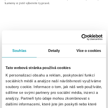
kameny si jistě vyberete ty pravé.
0 z 0 produktů
FILTR
Souhlas
Detaily
Více o cookies
V katalogu nejsou žádné produkty.
Tato webová stránka používá cookies
K personalizaci obsahu a reklam, poskytování funkcí
sociálních médií a analýze naší návštěvnosti využíváme
Jednoduché, ale nepřehlédnutelné! Pokud hledáte
soubory cookie. Informace o tom, jak náš web používáte,
ozdobu pro každou příležitost, z našich zlatých náušnic s
sdílíme se svými partnery pro sociální média, inzerci a
diamanty nebo barevnými drahými kameny si jistě
analýzy. Partneři tyto údaje mohou zkombinovat s
vyberete ty pravé.
dalšími informacemi, které jste jim poskytli nebo které