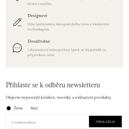
dceru i vnučku.
Designové
Díky špičkovému designérského týmu a moderním
technologiím.
Dosažitelné
I diamantový nebo perlový šperk se dá pořídit za
přijatelnou cenu.
Přihlaste se k odběru newsletteru
Objevte nejnovější kolekce, novinky a exkluzivní produkty.
Žena
Muž
PŘIHLÁŠENÍ