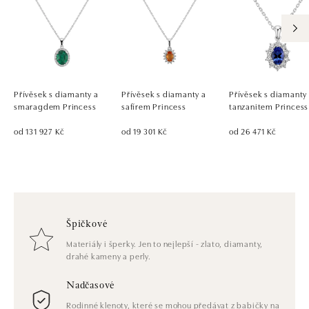
Přívěsek s diamanty a
Přívěsek s diamanty a
Přívěsek s diamanty
smaragdem Princess
safírem Princess
tanzanitem Princess
od 131 927 Kč
od 19 301 Kč
od 26 471 Kč
Špičkové
Materiály i šperky. Jen to nejlepší - zlato, diamanty,
drahé kameny a perly.
Nadčasové
Rodinné klenoty, které se mohou předávat z babičky na