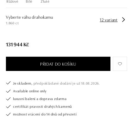
Růžové
Bílé
Žluté
Vyberte váhu drahokamu
12 variant
1.860 ct
131 944 Kč
PŘIDAT DO KOŠÍKU
Je skladem,
předpokládané dodání je už 18.08.2026.
Available online only
luxusní balení a doprava zdarma
certifikát pravosti drahých kamenů
možnost vrácení do 14 dnů od převzetí