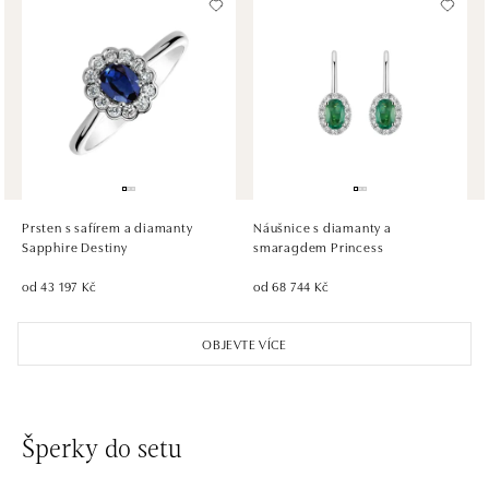
HALADA OC Avion, Bratislava
Ivanská cesta 16, 821 04 Bratislava
tel.: +421 917 090 372
dnes otevřeno do 21:00
HALADA OC Eurovea, Bratislava
Pribinova 8, 811 09 Bratislava
tel.: +421 910 284 071
Prsten s safírem a diamanty
Náušnice s diamanty a
dnes otevřeno od 10:00
Sapphire Destiny
smaragdem Princess
od 43 197 Kč
od 68 744 Kč
OBJEVTE VÍCE
Šperky do setu