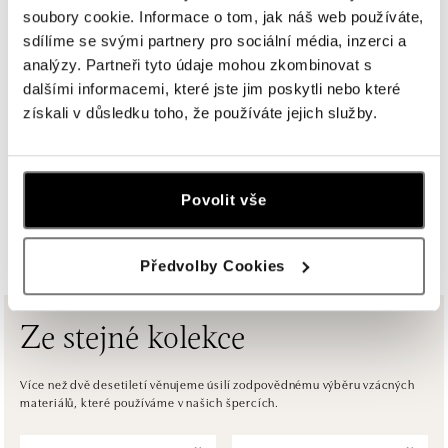
Chlumecká 765/6, 198 19 Praha 9
soubory cookie. Informace o tom, jak náš web používáte,
tel.: +420735703904
sdílíme se svými partnery pro sociální média, inzerci a
dnes otevřeno do 21:00
analýzy. Partneři tyto údaje mohou zkombinovat s
dalšími informacemi, které jste jim poskytli nebo které
ALOve Westfield, Praha 4 - Chodov
získali v důsledku toho, že používáte jejich služby.
Roztylská 2321/19, 148 00 Praha 4 - Chodov
tel.: +420730524389
dnes otevřeno do 21:00
Povolit vše
ZOBRAZIT VŠECHNY BUTIKY
ALOve OC Aupark, Bratislava
Einsteinova 3541/18, 851 01 Bratislava
Předvolby Cookies
tel.: +421917090556
dnes otevřeno do 21:00
Ze stejné kolekce
ALOve OC Eurovea, Bratislava
Pribinova 8, 811 09 Bratislava
Více než dvě desetiletí věnujeme úsilí zodpovědnému výběru vzácných
materiálů, které používáme v našich špercích.
tel.: +421917090467
dnes otevřeno od 10:00