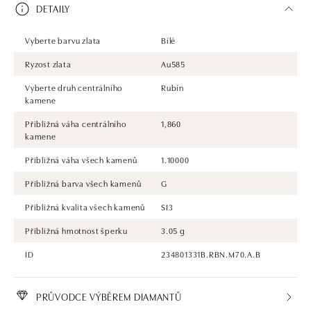
DETAILY
Vyberte barvu zlata
Bílé
Ryzost zlata
Au585
Vyberte druh centrálního
Rubín
kamene
Přibližná váha centrálního
1,860
kamene
Přibližná váha všech kamenů
1.10000
Přibližná barva všech kamenů
G
Přibližná kvalita všech kamenů
SI3
Přibližná hmotnost šperku
3.05 g
ID
234801331B.RBN.M70.A.B
PRŮVODCE VÝBĚREM DIAMANTŮ