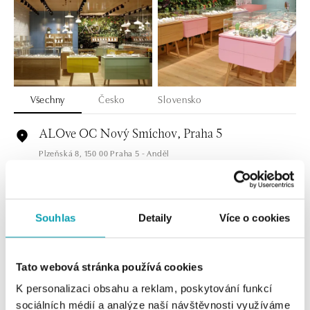
Všechny
Česko
Slovensko
ALOve OC Nový Smíchov, Praha 5
Plzeňská 8, 150 00 Praha 5 - Anděl
tel.: +420736509250
dnes otevřeno do 21:00
Souhlas
Detaily
Více o cookies
ALOve OC Olympia, Brno
U Dálnice 777, 664 42 Brno
tel.: +420604389337
dnes otevřeno do 21:00
Tato webová stránka používá cookies
K personalizaci obsahu a reklam, poskytování funkcí
ALOve Westfield Černý most, Praha 9
sociálních médií a analýze naší návštěvnosti využíváme