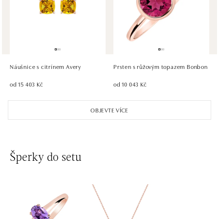
tel.: +421 917 090 372
dnes otevřeno do 21:00
HALADA OC Eurovea, Bratislava
Pribinova 8, 811 09 Bratislava
tel.: +421 910 284 071
Náušnice s citrínem Avery
Prsten s růžovým topazem Bonbon
dnes otevřeno do 21:00
od 15 403 Kč
od 10 043 Kč
OBJEVTE VÍCE
Šperky do setu