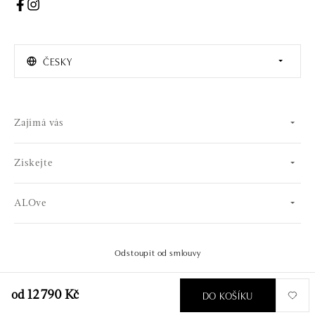
ČESKY
Zajímá vás
Získejte
ALOve
Odstoupit od smlouvy
© 2026 OLA online s.r.o.. Všechna práva vyhrazena.
Vytvořil
DO KOŠÍKU
od 12 790 Kč