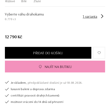
Růžové
Bílé
Žluté
Vyberte váhu drahokamu
1 varianta
0.770 ct
12 790 Kč
PŘIDAT DO KOŠÍKU
NAJÍT NA BUTIKU
Je skladem,
předpokládané dodání je už 18.08.2026.
luxusní balení a doprava zdarma
certifikát pravosti drahých kamenů
možnost vrácení do 14 dnů od převzetí