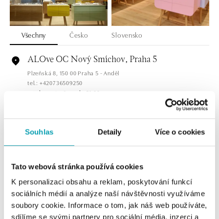
Všechny
Česko
Slovensko
ALOve OC Nový Smíchov, Praha 5
Plzeňská 8, 150 00 Praha 5 - Anděl
tel.: +420736509250
dnes otevřeno do 21:00
ALOve OC Olympia, Brno
Souhlas
Detaily
Více o cookies
U Dálnice 777, 664 42 Brno
tel.: +420604389337
dnes otevřeno do 21:00
Tato webová stránka používá cookies
ALOve Westfield Černý most, Praha 9
K personalizaci obsahu a reklam, poskytování funkcí
Chlumecká 765/6, 198 19 Praha 9
sociálních médií a analýze naší návštěvnosti využíváme
tel.: +420735703904
soubory cookie. Informace o tom, jak náš web používáte,
dnes otevřeno do 21:00
sdílíme se svými partnery pro sociální média, inzerci a