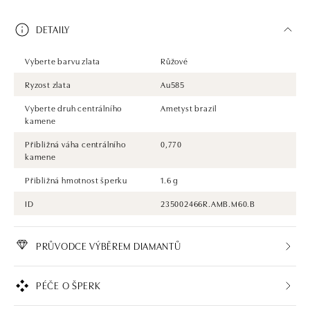
DETAILY
Vyberte barvu zlata
Růžové
Ryzost zlata
Au585
Vyberte druh centrálního
Ametyst brazil
kamene
Přibližná váha centrálního
0,770
kamene
Přibližná hmotnost šperku
1.6 g
ID
235002466R.AMB.M60.B
PRŮVODCE VÝBĚREM DIAMANTŮ
PÉČE O ŠPERK