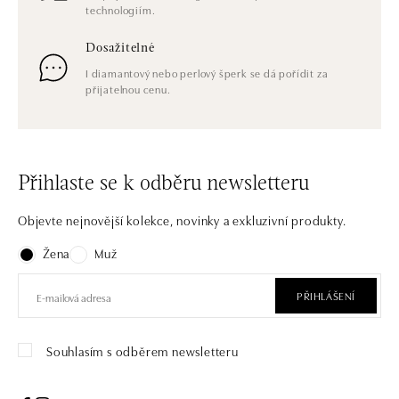
technologiím.
Dosažitelné
I diamantový nebo perlový šperk se dá pořídit za
přijatelnou cenu.
Přihlaste se k odběru newsletteru
Objevte nejnovější kolekce, novinky a exkluzivní produkty.
Žena
Muž
PŘIHLÁŠENÍ
Souhlasím s odběrem newsletteru