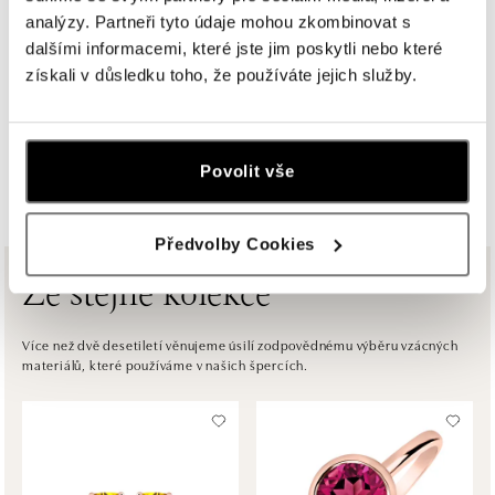
analýzy. Partneři tyto údaje mohou zkombinovat s
ALOve Westfield, Praha 4 - Chodov
dalšími informacemi, které jste jim poskytli nebo které
Roztylská 2321/19, 148 00 Praha 4 - Chodov
získali v důsledku toho, že používáte jejich služby.
tel.: +420730524389
dnes otevřeno do 21:00
Povolit vše
ZOBRAZIT VŠECHNY BUTIKY
ALOve OC Aupark, Bratislava
Einsteinova 3541/18, 851 01 Bratislava
tel.: +421917090556
Předvolby Cookies
dnes otevřeno do 21:00
Ze stejné kolekce
ALOve OC Eurovea, Bratislava
Pribinova 8, 811 09 Bratislava
Více než dvě desetiletí věnujeme úsilí zodpovědnému výběru vzácných
materiálů, které používáme v našich špercích.
tel.: +421917090467
dnes otevřeno do 21:00
HALADA OC Avion, Bratislava
Ivanská cesta 16, 821 04 Bratislava