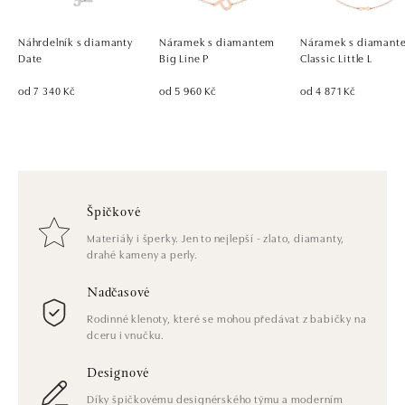
Náhrdelník s diamanty
Náramek s diamantem
Náramek s diamant
Date
Big Line P
Classic Little L
od 7 340 Kč
od 5 960 Kč
od 4 871 Kč
Špičkové
Materiály i šperky. Jen to nejlepší - zlato, diamanty,
drahé kameny a perly.
Nadčasové
Rodinné klenoty, které se mohou předávat z babičky na
dceru i vnučku.
Designové
Díky špičkovému designérského týmu a moderním