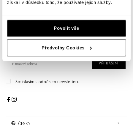
získali v důsledku toho, že používáte jejich služby.
Přihlaste se k odběru newsletteru
Povolit vše
Objevte nejnovější kolekce, novinky a exkluzivní produkty.
Předvolby Cookies
Žena
Muž
PŘIHLÁŠENÍ
Souhlasím s odběrem newsletteru
ČESKY