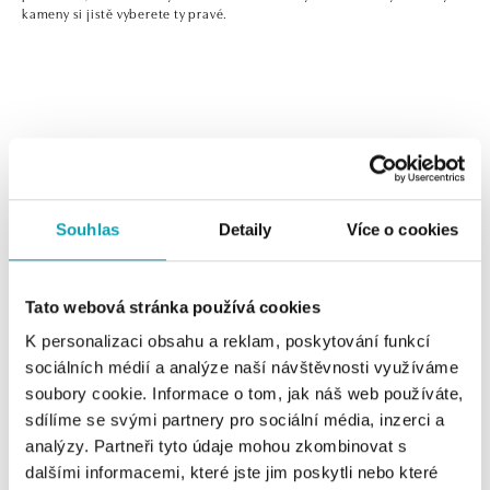
kameny si jistě vyberete ty pravé.
0 z 0 produktů
FILTR
Souhlas
Detaily
Více o cookies
V katalogu nejsou žádné produkty.
Tato webová stránka používá cookies
K personalizaci obsahu a reklam, poskytování funkcí
sociálních médií a analýze naší návštěvnosti využíváme
Jednoduché, ale nepřehlédnutelné! Pokud hledáte
soubory cookie. Informace o tom, jak náš web používáte,
ozdobu pro každou příležitost, z našich zlatých náušnic s
sdílíme se svými partnery pro sociální média, inzerci a
diamanty nebo barevnými drahými kameny si jistě
analýzy. Partneři tyto údaje mohou zkombinovat s
vyberete ty pravé.
dalšími informacemi, které jste jim poskytli nebo které