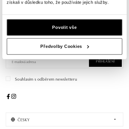
získali v důsledku toho, že používáte jejich služby.
Přihlaste se k odběru newsletteru
Povolit vše
Objevte nejnovější kolekce, novinky a exkluzivní produkty.
Předvolby Cookies
Žena
Muž
PŘIHLÁŠENÍ
Souhlasím s odběrem newsletteru
ČESKY