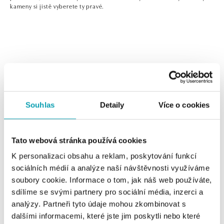
kameny si jistě vyberete ty pravé.
0 z 0 produktů
FILTR
Souhlas
Detaily
Více o cookies
V katalogu nejsou žádné produkty.
Tato webová stránka používá cookies
K personalizaci obsahu a reklam, poskytování funkcí
sociálních médií a analýze naší návštěvnosti využíváme
Jednoduché, ale nepřehlédnutelné! Pokud hledáte
soubory cookie. Informace o tom, jak náš web používáte,
ozdobu pro každou příležitost, z našich zlatých náušnic s
sdílíme se svými partnery pro sociální média, inzerci a
diamanty nebo barevnými drahými kameny si jistě
analýzy. Partneři tyto údaje mohou zkombinovat s
vyberete ty pravé.
dalšími informacemi, které jste jim poskytli nebo které