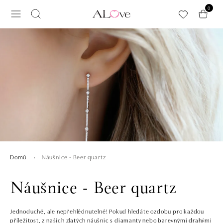
Přeskočit na hlavní obsah
0
Náušnice - Beer quartz
Domů
Náušnice - Beer quartz
Jednoduché, ale nepřehlédnutelné! Pokud hledáte ozdobu pro každou
příležitost, z našich zlatých náušnic s diamanty nebo barevnými drahými