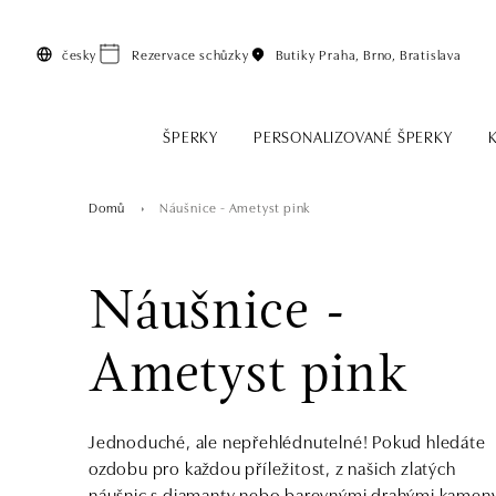
Přeskočit na hlavní obsah
česky
Rezervace schůzky
Butiky
Praha, Brno, Bratislava
ŠPERKY
PERSONALIZOVANÉ ŠPERKY
Domů
Náušnice - Ametyst pink
Náušnice -
Ametyst pink
Jednoduché, ale nepřehlédnutelné! Pokud hledáte
ozdobu pro každou příležitost, z našich zlatých
náušnic s diamanty nebo barevnými drahými kamen