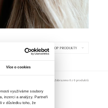
TOP PRODUKTY
E
1
Více o cookies
Zobrazeno
0 z 0 produktů
ěvnosti využíváme soubory
, inzerci a analýzy. Partneři
li v důsledku toho, že