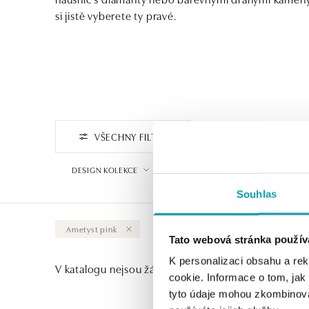
si jistě vyberete ty pravé.
VŠECHNY FILTRY
FILTROVAT PODLE CENY
DESIGN KOLEKCE
Souhlas
Ametyst pink
Vymazat vše
Tato webová stránka použív
K personalizaci obsahu a re
V katalogu nejsou žádné produkty.
cookie. Informace o tom, jak
tyto údaje mohou zkombinovat