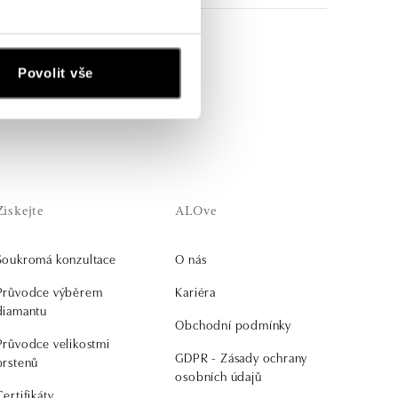
ich zlatých náušnic s
Povolit vše
Získejte
ALOve
Soukromá konzultace
O nás
Průvodce výběrem
Kariéra
diamantu
Obchodní podmínky
Průvodce velikostmi
GDPR - Zásady ochrany
prstenů
osobních údajů
Certifikáty