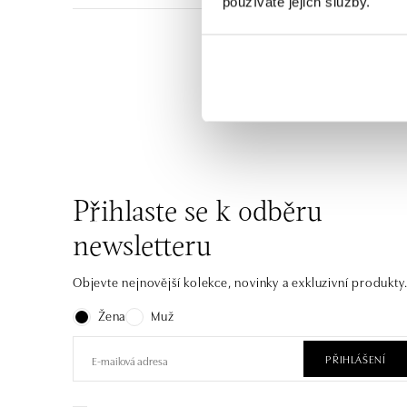
používáte jejich služby.
Jednoduché, ale nepřeh
diamanty nebo barevným
Přihlaste se k odběru
newsletteru
Objevte nejnovější kolekce, novinky a exkluzivní produkty
Žena
Muž
PŘIHLÁŠENÍ