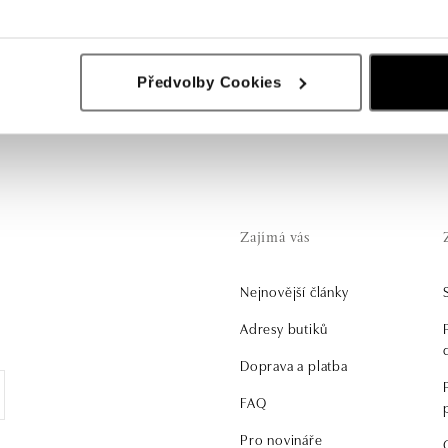
lédnutelné! Pokud hledáte ozdobu pro každou příležitost, z naš
Předvolby Cookies
i drahými kameny si jistě vyberete ty pravé.
Zajímá vás
Nejnovější články
.
Adresy butiků
Doprava a platba
FAQ
Pro novináře