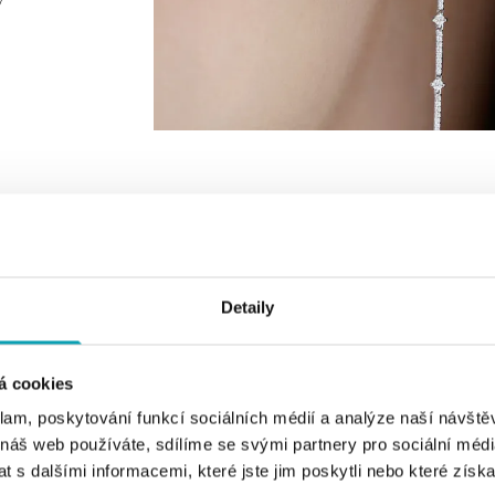
VYBERTE BARVU ZLATA
VYBERTE DRUH CENTRÁLNÍHO KAMEN
Detaily
á cookies
klam, poskytování funkcí sociálních médií a analýze naší návšt
 náš web používáte, sdílíme se svými partnery pro sociální média
 s dalšími informacemi, které jste jim poskytli nebo které získa