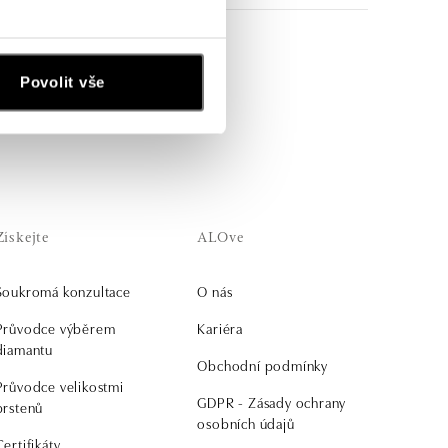
ich zlatých náušnic s
Povolit vše
Získejte
ALOve
Soukromá konzultace
O nás
Průvodce výběrem
Kariéra
diamantu
Obchodní podmínky
Průvodce velikostmi
GDPR - Zásady ochrany
prstenů
osobních údajů
Certifikáty