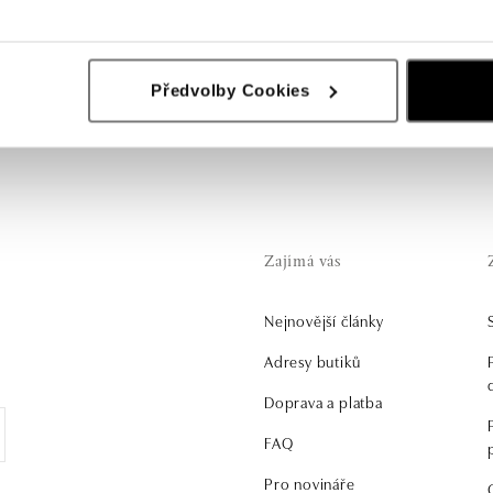
lédnutelné! Pokud hledáte ozdobu pro každou příležitost, z naš
Předvolby Cookies
i drahými kameny si jistě vyberete ty pravé.
Zajímá vás
Nejnovější články
.
Adresy butiků
Doprava a platba
FAQ
Pro novináře