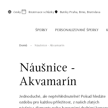
Přeskočit na hlavní obsah
česky
Rezervace schůzky
Butiky
Praha, Brno, Bratislava
ŠPERKY
PERSONALIZOVANÉ ŠPERKY
Domů
Náušnice - Akvamarín
Náušnice -
Akvamarín
Jednoduché, ale nepřehlédnutelné! Pokud hledáte
ozdobu pro každou příležitost, z našich zlatých
náušnic s diamanty nebo barevnými drahými kamen