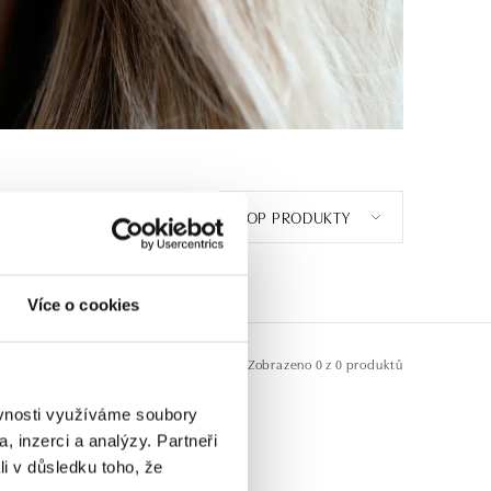
TOP PRODUKTY
E
1
Více o cookies
Zobrazeno
0 z 0 produktů
ěvnosti využíváme soubory
, inzerci a analýzy. Partneři
li v důsledku toho, že