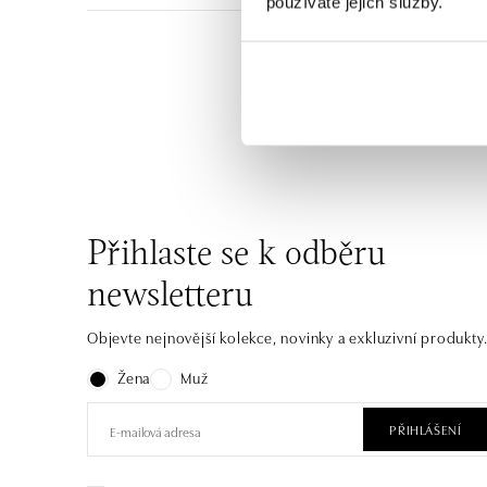
používáte jejich služby.
Vzdušné, elegantní, chi
materiál – 14kt bílé, ž
Přihlaste se k odběru
newsletteru
Objevte nejnovější kolekce, novinky a exkluzivní produkty
Žena
Muž
PŘIHLÁŠENÍ