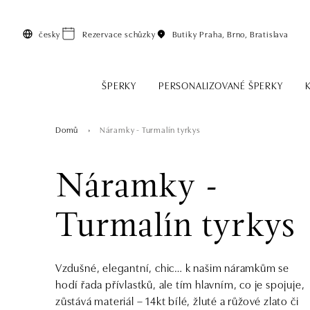
Přeskočit na hlavní obsah
česky
Rezervace schůzky
Butiky
Praha, Brno, Bratislava
ŠPERKY
PERSONALIZOVANÉ ŠPERKY
Domů
Náramky - Turmalín tyrkys
Náramky -
Turmalín tyrkys
Vzdušné, elegantní, chic… k našim náramkům se
hodí řada přívlastků, ale tím hlavním, co je spojuje,
zůstává materiál – 14kt bílé, žluté a růžové zlato či