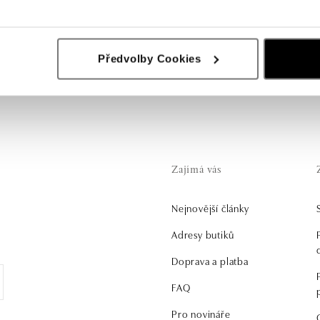
c… k našim náramkům se hodí řada přívlastků, ale tím hlavním, c
Předvolby Cookies
luté a růžové zlato či trendy barevná šňůrka s decentním přívěs
Zajímá vás
Nejnovější články
.
Adresy butiků
Doprava a platba
FAQ
Pro novináře