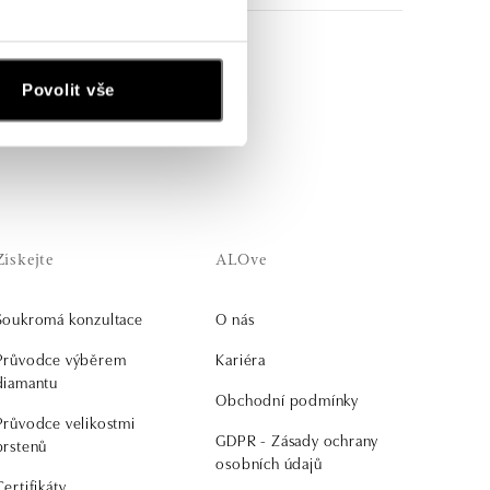
o je spojuje, zůstává
Povolit vše
kem nebo talismanem.
Získejte
ALOve
Soukromá konzultace
O nás
Průvodce výběrem
Kariéra
diamantu
Obchodní podmínky
Průvodce velikostmi
GDPR - Zásady ochrany
prstenů
osobních údajů
Certifikáty