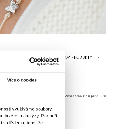
TOP PRODUKTY
E
1
Více o cookies
Zobrazeno
0 z 0 produktů
ěvnosti využíváme soubory
, inzerci a analýzy. Partneři
li v důsledku toho, že