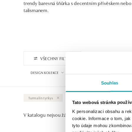
trendy barevná šňůrka s decentním přívěskem nebo
talismanem.
VŠECHNY FILTRY
FILTROVAT PODLE CENY
DESIGN KOLEKCE
VYBERTE SYMBOL
Souhlas
Turmalín tyrkys
Vymazat vše
Tato webová stránka použív
K personalizaci obsahu a re
V katalogu nejsou žádné produkty.
cookie. Informace o tom, jak
tyto údaje mohou zkombinovat