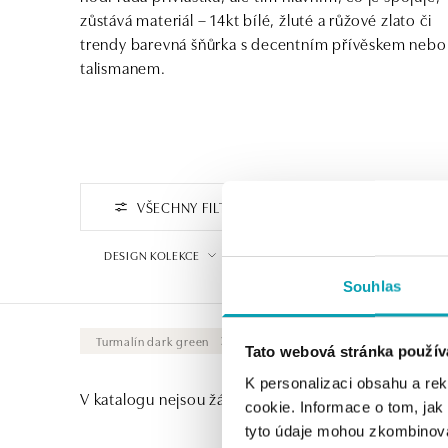
zůstává materiál – 14kt bílé, žluté a růžové zlato či
trendy barevná šňůrka s decentním přívěskem nebo
talismanem.
VŠECHNY FILTRY
FILTROVAT PODLE CENY
DESIGN KOLEKCE
VYBERTE SYMBOL
Souhlas
Turmalín dark green
Vymazat vše
Tato webová stránka použív
K personalizaci obsahu a re
V katalogu nejsou žádné produkty.
cookie. Informace o tom, jak
tyto údaje mohou zkombinovat