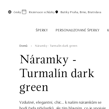
Přeskočit na hlavní obsah
česky
Rezervace schůzky
Butiky
Praha, Brno, Bratislava
ŠPERKY
PERSONALIZOVANÉ ŠPERKY
Domů
Náramky - Turmalín dark green
Náramky -
Turmalín dark
green
Vzdušné, elegantní, chic… k našim náramkům se
hodí řada přívlastků, ale tím hlavním, co je spojuje,