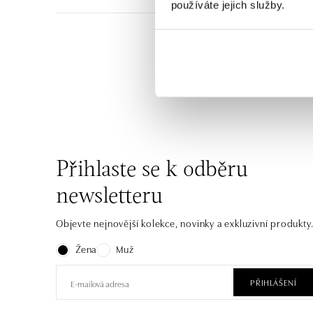
používáte jejich služby.
Vzdušné, elegantní, chi
materiál – 14kt bílé, ž
Přihlaste se k odběru
newsletteru
Objevte nejnovější kolekce, novinky a exkluzivní produkty
Žena
Muž
PŘIHLÁŠENÍ