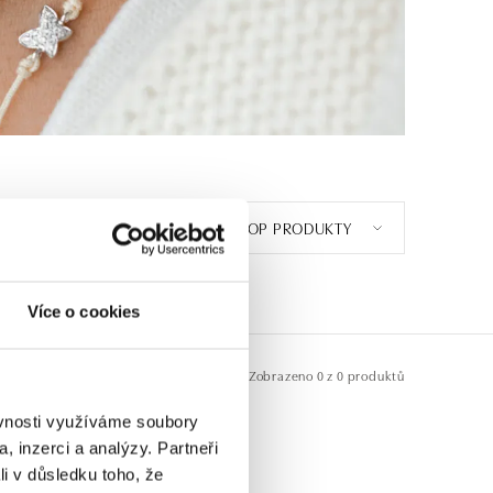
TOP PRODUKTY
E
1
Více o cookies
Zobrazeno
0 z 0 produktů
ěvnosti využíváme soubory
, inzerci a analýzy. Partneři
li v důsledku toho, že