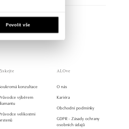
o je spojuje, zůstává
Povolit vše
kem nebo talismanem.
Získejte
ALOve
Soukromá konzultace
O nás
Průvodce výběrem
Kariéra
diamantu
Obchodní podmínky
Průvodce velikostmi
GDPR - Zásady ochrany
prstenů
osobních údajů