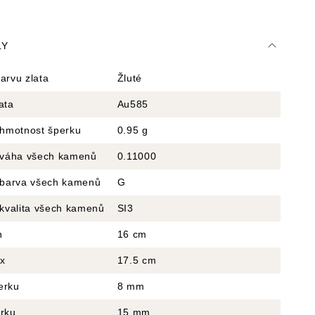
LY
arvu zlata
Žluté
ata
Au585
 hmotnost šperku
0.95 g
á váha všech kamenů
0.11000
á barva všech kamenů
G
 kvalita všech kamenů
SI3
n
16 cm
x
17.5 cm
erku
8 mm
erku
15 mm