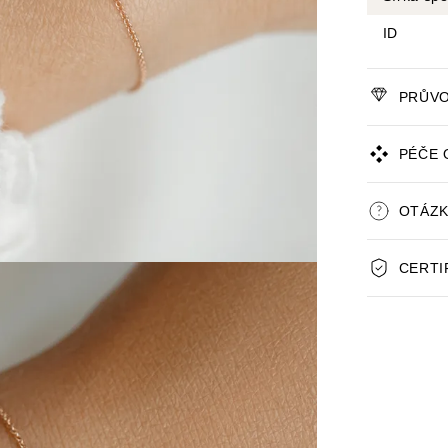
ID
PRŮVO
PÉČE 
OTÁZK
CERTI