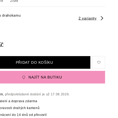
ílé
Žluté
u drahokamu
2 varianty
Kč
PŘIDAT DO KOŠÍKU
NAJÍT NA BUTIKU
em,
předpokládané dodání je už 17.08.2026.
balení a doprava zdarma
t pravosti drahých kamenů
rácení do 14 dnů od převzetí