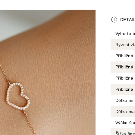
DETAI
Vyberte b
Ryzost zl
Přibližná
Přibližn
Přibližn
Přibližná
Délka mi
Délka ma
Výška šp
Šířka šp