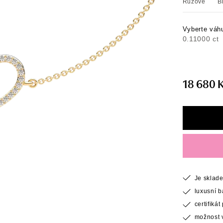
Růžové
B
Vyberte váh
0.11000 ct
18 680 
Je sklad
luxusní 
certifiká
možnost v