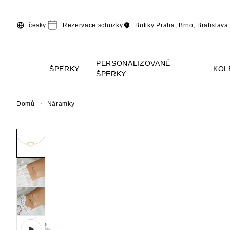
Přeskočit na hlavní obsah
česky
Rezervace schůzky
Butiky
Praha, Brno, Bratislava
PERSONALIZOVANÉ
ŠPERKY
KOL
ŠPERKY
Domů
Náramky