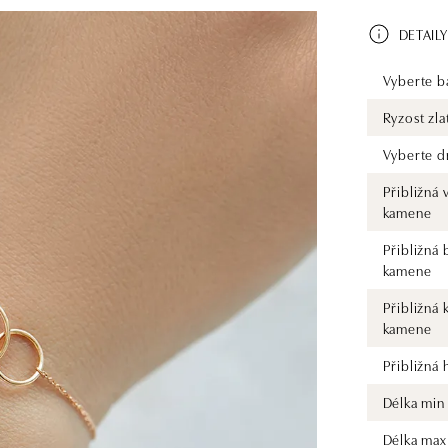
DETAILY
Vyberte ba
Ryzost zla
Vyberte d
Přibližná 
kamene
Přibližná 
kamene
Přibližná 
kamene
Přibližná
Délka min
Délka max