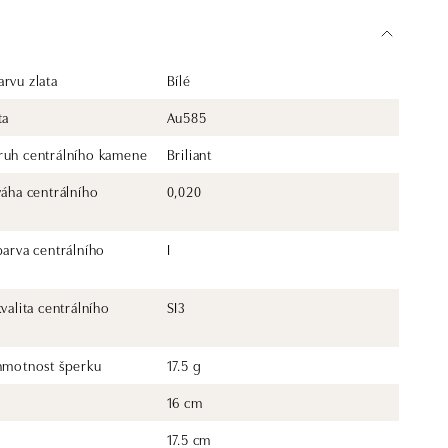
rvu zlata
Bílé
ta
Au585
ruh centrálního kamene
Briliant
váha centrálního
0,020
barva centrálního
I
kvalita centrálního
SI3
 hmotnost šperku
17.5 g
16 cm
17.5 cm