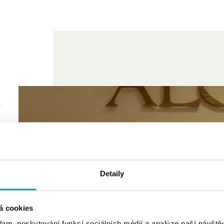
Detaily
á cookies
klam, poskytování funkcí sociálních médií a analýze naší návšt