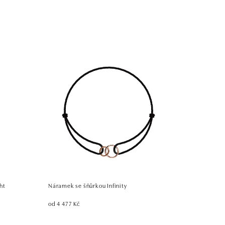
ht
Náramek se šňůrkou Infinity
od 4 477 Kč