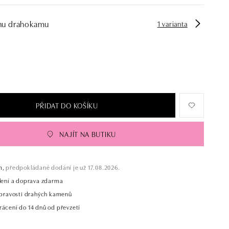
hu drahokamu
1 varianta
PŘIDAT DO KOŠÍKU
NAJÍT NA BUTIKU
m,
předpokládané dodání je už 17.08.2026.
alení a doprava zdarma
t pravosti drahých kamenů
rácení do 14 dnů od převzetí