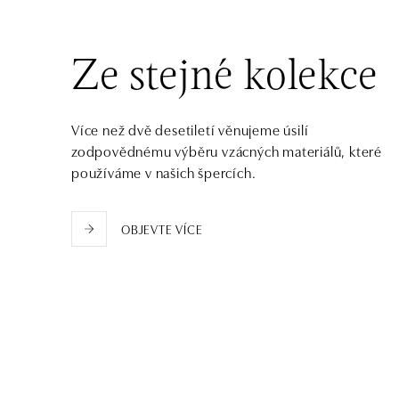
HALADA OC Avion, Bratislava
Ivanská cesta 16, 821 04 Bratislava
Ze stejné kolekce
tel.: +421 917 090 372
dnes otevřeno od 10:00
Více než dvě desetiletí věnujeme úsilí
HALADA OC Eurovea, Bratislava
zodpovědnému výběru vzácných materiálů, které
Pribinova 8, 811 09 Bratislava
používáme v našich špercích.
tel.: +421 910 284 071
dnes otevřeno od 10:00
OBJEVTE VÍCE