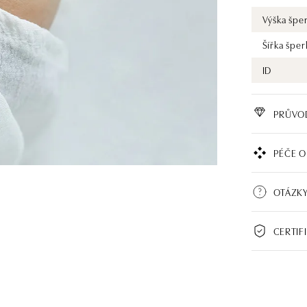
Výška špe
Šířka šper
ID
PRŮVO
PÉČE O
OTÁZKY
CERTIF