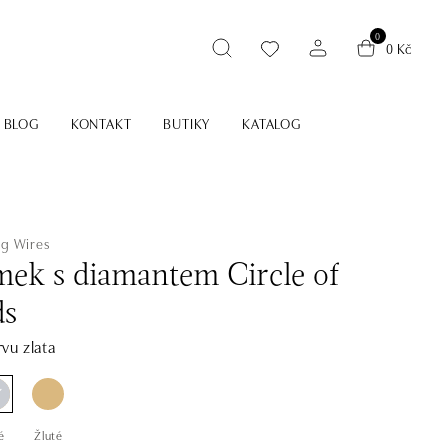
0
0 Kč
BLOG
KONTAKT
BUTIKY
KATALOG
ng Wires
ek s diamantem Circle of
ds
vu zlata
é
Žluté