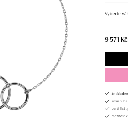
Vyberte vá
9 571 Kč
Je sklade
luxusní b
certifiká
možnost v