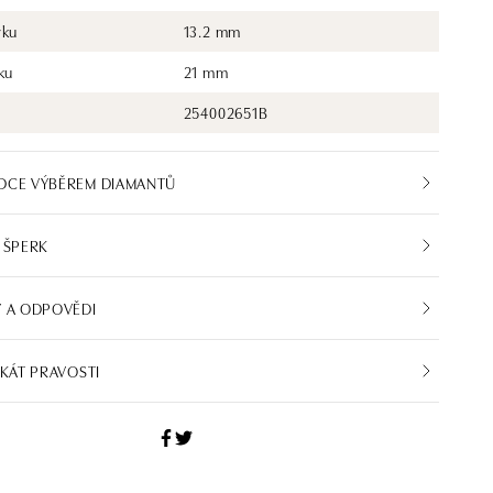
rku
13.2 mm
ku
21 mm
254002651B
DCE VÝBĚREM DIAMANTŮ
 ŠPERK
 A ODPOVĚDI
IKÁT PRAVOSTI