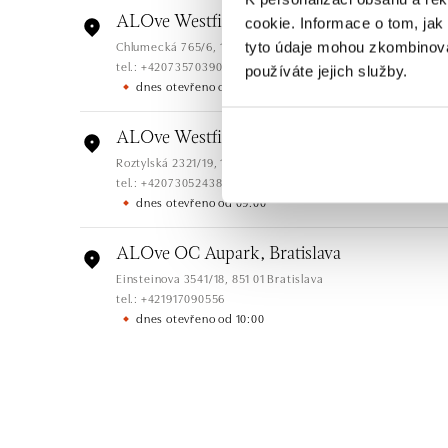
ALOve Westfield Černý most, Praha 9
cookie. Informace o tom, jak
Chlumecká 765/6, 198 19 Praha 9
tyto údaje mohou zkombinovat
tel.: +420735703904
používáte jejich služby.
dnes otevřeno od 09:00
ALOve Westfield, Praha 4 - Chodov
Roztylská 2321/19, 148 00 Praha 4 - Chodov
tel.: +420730524389
dnes otevřeno od 09:00
ALOve OC Aupark, Bratislava
Einsteinova 3541/18, 851 01 Bratislava
tel.: +421917090556
dnes otevřeno od 10:00
ALOve OC Eurovea, Bratislava
Pribinova 8, 811 09 Bratislava
tel.: +421917090467
dnes otevřeno od 10:00