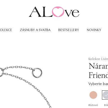
KOLEKCE
ZÁSNUBY A SVATBA
BESTSELLERY
NOVINKY
Kolekce Livi
Náram
Frien
Vyberte bar
Růžové
Bíl