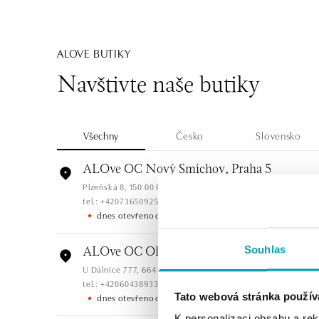
ALOVE BUTIKY
Navštivte naše butiky
Všechny
Česko
Slovensko
ALOve OC Nový Smíchov, Praha 5
Plzeňská 8, 150 00 Praha 5 - Anděl
tel.: +420736509250
dnes otevřeno od 09:00
Souhlas
ALOve OC Olympia, Brno
U Dálnice 777, 664 42 Brno
tel.: +420604389337
Tato webová stránka použív
dnes otevřeno od 10:00
K personalizaci obsahu a re