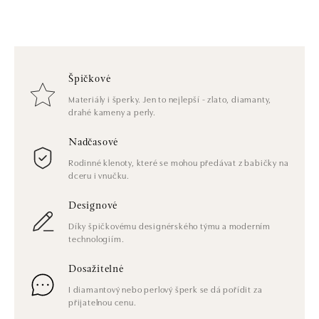
Špičkové
Materiály i šperky. Jen to nejlepší - zlato, diamanty,
drahé kameny a perly.
Nadčasové
Rodinné klenoty, které se mohou předávat z babičky na
dceru i vnučku.
Designové
Díky špičkovému designérského týmu a moderním
technologiím.
Dosažitelné
I diamantový nebo perlový šperk se dá pořídit za
přijatelnou cenu.