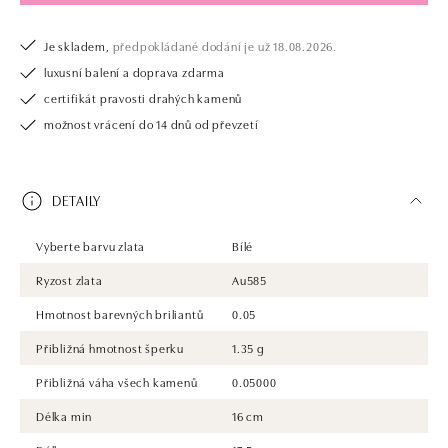
Je skladem,
předpokládané dodání je už 18.08.2026.
luxusní balení a doprava zdarma
certifikát pravosti drahých kamenů
možnost vrácení do 14 dnů od převzetí
DETAILY
Vyberte barvu zlata
Bílé
Ryzost zlata
Au585
Hmotnost barevných briliantů
0.05
Přibližná hmotnost šperku
1.35 g
Přibližná váha všech kamenů
0.05000
Délka min
16 cm