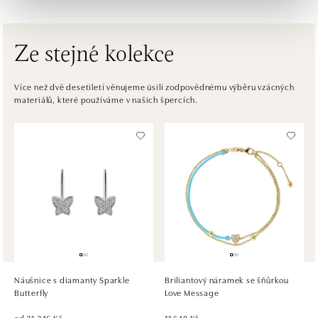
tel.: +421917090556
dnes otevřeno do 21:00
Ze stejné kolekce
ALOve OC Eurovea, Bratislava
Pribinova 8, 811 09 Bratislava
Více než dvě desetiletí věnujeme úsilí zodpovědnému výběru vzácných
materiálů, které používáme v našich špercích.
tel.: +421917090467
dnes otevřeno od 10:00
HALADA OC Avion, Bratislava
Ivanská cesta 16, 821 04 Bratislava
tel.: +421 917 090 372
dnes otevřeno do 21:00
HALADA OC Eurovea, Bratislava
Pribinova 8, 811 09 Bratislava
tel.: +421 910 284 071
Náušnice s diamanty Sparkle
Briliantový náramek se šňůrkou
dnes otevřeno od 10:00
Butterfly
Love Message
od 21 246 Kč
11 640 Kč