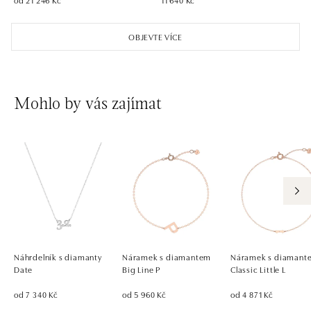
OBJEVTE VÍCE
Mohlo by vás zajímat
Náhrdelník s diamanty
Náramek s diamantem
Náramek s diamant
Date
Big Line P
Classic Little L
od 7 340 Kč
od 5 960 Kč
od 4 871 Kč