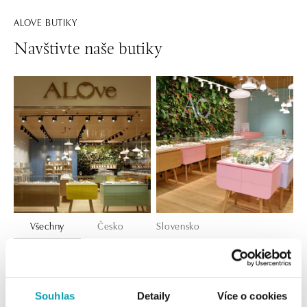
ALOVE BUTIKY
Navštivte naše butiky
Všechny
Česko
Slovensko
ALOve OC Nový Smíchov, Praha 5
Plzeňská 8, 150 00 Praha 5 - Anděl
tel.: +420736509250
Souhlas
Detaily
Více o cookies
dnes otevřeno do 21:00