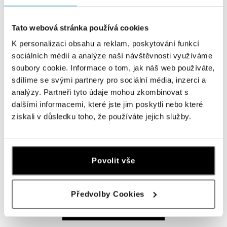
ALOve OC Olympia, Brno
Tato webová stránka používá cookies
U Dálnice 777, 664 42 Brno
K personalizaci obsahu a reklam, poskytování funkcí
tel.: +420604389337
sociálních médií a analýze naší návštěvnosti využíváme
dnes otevřeno do 21:00
soubory cookie. Informace o tom, jak náš web používáte,
sdílíme se svými partnery pro sociální média, inzerci a
ALOve Westfield Černý most, Praha 9
analýzy. Partneři tyto údaje mohou zkombinovat s
Chlumecká 765/6, 198 19 Praha 9
dalšími informacemi, které jste jim poskytli nebo které
tel.: +420735703904
získali v důsledku toho, že používáte jejich služby.
dnes otevřeno do 21:00
ALOve Westfield, Praha 4 - Chodov
Povolit vše
Roztylská 2321/19, 148 00 Praha 4 - Chodov
tel.: +420730524389
dnes otevřeno do 21:00
Předvolby Cookies
ZOBRAZIT VŠECHNY BUTIKY
ALOve OC Aupark, Bratislava
Einsteinova 3541/18, 851 01 Bratislava