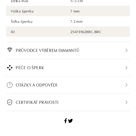
Délka max
17.5 cm
Výška šperku
7 mm
Šířka šperku
7.2 mm
ID
254701628BC.BRC
PRŮVODCE VÝBĚREM DIAMANTŮ
PÉČE O ŠPERK
OTÁZKY A ODPOVĚDI
CERTIFIKÁT PRAVOSTI