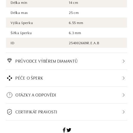
Délka min
14 cm
Délka max
25 cm
Výška šperku
6.55 mm
Šířka šperku
6.3 mm
ID
254002669R.E.A.B
PRŮVODCE VÝBĚREM DIAMANTŮ
PÉČE O ŠPERK
OTÁZKY A ODPOVĚDI
CERTIFIKÁT PRAVOSTI