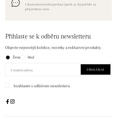
I diamantový nebo perlový šperk se dá pořídit za
přijatelnou cenu.
Přihlaste se k odběru newsletteru
Objevte nejnovější kolekce, novinky a exkluzivní produkty.
Žena
Muž
PŘIHLÁŠENÍ
Souhlasím s odběrem newsletteru