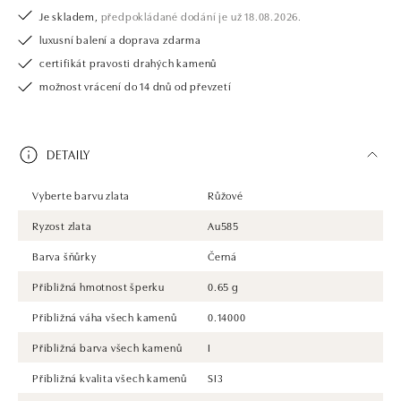
Je skladem,
předpokládané dodání je už 18.08.2026.
luxusní balení a doprava zdarma
certifikát pravosti drahých kamenů
možnost vrácení do 14 dnů od převzetí
DETAILY
Vyberte barvu zlata
Růžové
Ryzost zlata
Au585
Barva šňůrky
Černá
Přibližná hmotnost šperku
0.65 g
Přibližná váha všech kamenů
0.14000
Přibližná barva všech kamenů
I
Přibližná kvalita všech kamenů
SI3