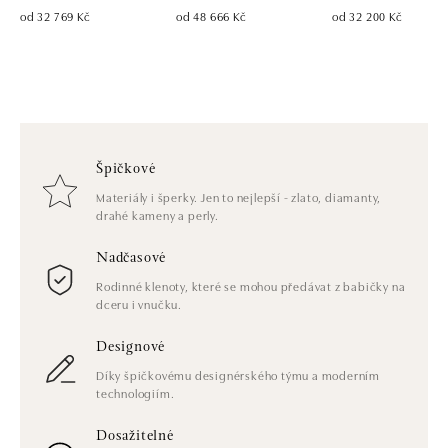
od 32 769 Kč
od 48 666 Kč
od 32 200 Kč
Špičkové
Materiály i šperky. Jen to nejlepší - zlato, diamanty,
drahé kameny a perly.
Nadčasové
Rodinné klenoty, které se mohou předávat z babičky na
dceru i vnučku.
Designové
Díky špičkovému designérského týmu a moderním
technologiím.
Dosažitelné