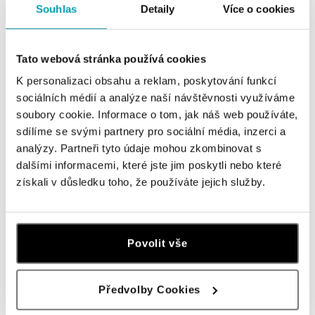
Souhlas
Detaily
Více o cookies
tel.: +420736509250
dnes otevřeno od 09:00
Tato webová stránka používá cookies
ALOve OC Olympia, Brno
K personalizaci obsahu a reklam, poskytování funkcí
U Dálnice 777, 664 42 Brno
sociálních médií a analýze naší návštěvnosti využíváme
tel.: +420604389337
dnes otevřeno od 10:00
soubory cookie. Informace o tom, jak náš web používáte,
sdílíme se svými partnery pro sociální média, inzerci a
analýzy. Partneři tyto údaje mohou zkombinovat s
ALOve Westfield Černý most, Praha 9
dalšími informacemi, které jste jim poskytli nebo které
Chlumecká 765/6, 198 19 Praha 9
získali v důsledku toho, že používáte jejich služby.
tel.: +420735703904
dnes otevřeno od 09:00
ALOve Westfield, Praha 4 - Chodov
Povolit vše
Roztylská 2321/19, 148 00 Praha 4 - Chodov
tel.: +420730524389
dnes otevřeno od 09:00
Předvolby Cookies