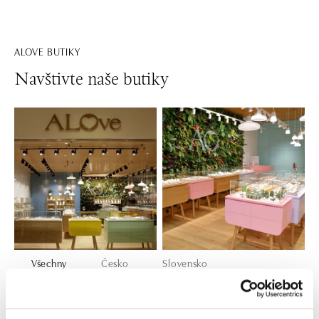
ALOVE BUTIKY
Navštivte naše butiky
Všechny
Česko
Slovensko
ALOve OC Nový Smíchov, Praha 5
Plzeňská 8, 150 00 Praha 5 - Anděl