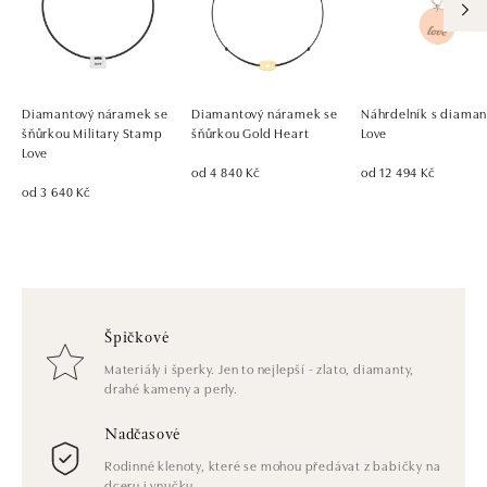
Diamantový náramek se
Diamantový náramek se
Náhrdelník s diama
šňůrkou Military Stamp
šňůrkou Gold Heart
Love
Love
od 4 840 Kč
od 12 494 Kč
od 3 640 Kč
Špičkové
Materiály i šperky. Jen to nejlepší - zlato, diamanty,
drahé kameny a perly.
Nadčasové
Rodinné klenoty, které se mohou předávat z babičky na
dceru i vnučku.