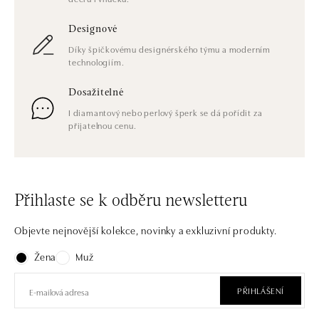
Designové
Díky špičkovému designérského týmu a moderním
technologiím.
Dosažitelné
I diamantový nebo perlový šperk se dá pořídit za
přijatelnou cenu.
Přihlaste se k odběru newsletteru
Objevte nejnovější kolekce, novinky a exkluzivní produkty.
Žena
Muž
PŘIHLÁŠENÍ