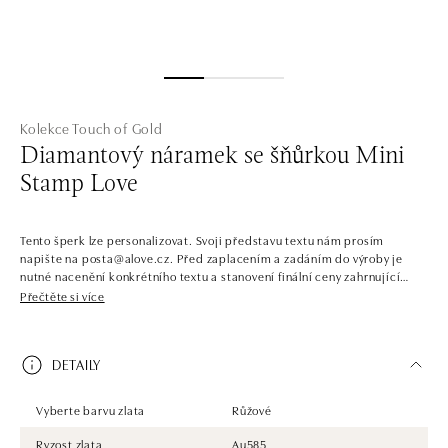
Kolekce Touch of Gold
Diamantový náramek se šňůrkou Mini
Stamp Love
Tento šperk lze personalizovat. Svoji představu textu nám prosím
napište na posta@alove.cz. Před zaplacením a zadáním do výroby je
nutné nacenění konkrétního textu a stanovení finální ceny zahrnující
položku personalizace.Exkluzivní minimalistický šperk pro každou ženu
Přečtěte si více
milující jednoduchost a luxus. Náramek ALOve s barevnou šňůrku s
vojenskou placičkou z bílého, žlutého nebo růžového zlata s decentním
diamantem.
DETAILY
Vyberte barvu zlata
Růžové
Ryzost zlata
Au585