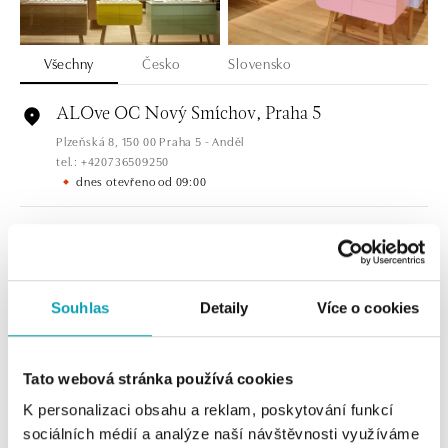
Všechny
Česko
Slovensko
ALOve OC Nový Smíchov, Praha 5
Plzeňská 8, 150 00 Praha 5 - Anděl
tel.: +420736509250
dnes otevřeno od 09:00
ALOve OC Olympia, Brno
U Dálnice 777, 664 42 Brno
tel.: +420604389337
dnes otevřeno od 09:00
Souhlas
Detaily
Více o cookies
ALOve Westfield Černý most, Praha 9
Tato webová stránka používá cookies
Chlumecká 765/6, 198 19 Praha 9
tel.: +420735703904
K personalizaci obsahu a reklam, poskytování funkcí
dnes otevřeno od 09:00
sociálních médií a analýze naší návštěvnosti využíváme