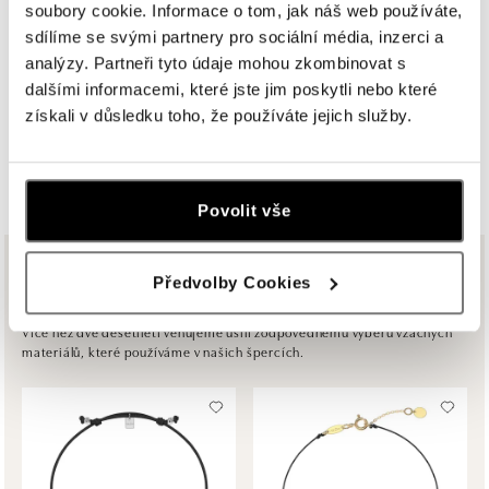
soubory cookie. Informace o tom, jak náš web používáte,
ALOve Westfield, Praha 4 - Chodov
sdílíme se svými partnery pro sociální média, inzerci a
analýzy. Partneři tyto údaje mohou zkombinovat s
Roztylská 2321/19, 148 00 Praha 4 - Chodov
tel.: +420730524389
dalšími informacemi, které jste jim poskytli nebo které
dnes otevřeno od 09:00
získali v důsledku toho, že používáte jejich služby.
ZOBRAZIT VŠECHNY BUTIKY
ALOve OC Aupark, Bratislava
Einsteinova 3541/18, 851 01 Bratislava
Povolit vše
tel.: +421917090556
dnes otevřeno od 09:00
Ze stejné kolekce
Předvolby Cookies
ALOve OC Eurovea, Bratislava
Pribinova 8, 811 09 Bratislava
Více než dvě desetiletí věnujeme úsilí zodpovědnému výběru vzácných
materiálů, které používáme v našich špercích.
tel.: +421917090467
dnes otevřeno od 10:00
HALADA OC Avion, Bratislava
Ivanská cesta 16, 821 04 Bratislava
tel.: +421 917 090 372