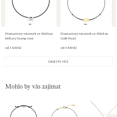
dnes otevřeno od 09:00
HALADA OC Eurovea, Bratislava
Pribinova 8, 811 09 Bratislava
tel.: +421 910 284 071
Diamantový náramek se šňůrkou
Diamantový náramek se šňůrkou
dnes otevřeno od 10:00
Military Stamp Love
Gold Heart
od 3 640 Kč
od 4 840 Kč
OBJEVTE VÍCE
Mohlo by vás zajímat