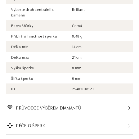
Vyberte druh centrálního
Briliant
kamene
Barva šňůrky
Černá
Přibližná hmotnost šperku
0.48 g
Délka min
14 cm
Délka max
21 cm
Výška šperku
8 mm
Šířka šperku
6 mm
ID
254030181R.E
PRŮVODCE VÝBĚREM DIAMANTŮ
PÉČE O ŠPERK