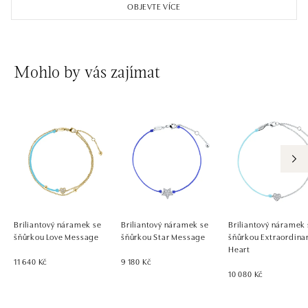
OBJEVTE VÍCE
Mohlo by vás zajímat
Briliantový náramek se
Briliantový náramek se
Briliantový náramek
šňůrkou Love Message
šňůrkou Star Message
šňůrkou Extraordina
Heart
11 640 Kč
9 180 Kč
10 080 Kč