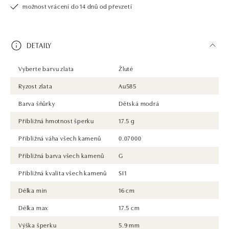
možnost vrácení do 14 dnů od převzetí
DETAILY
Vyberte barvu zlata
Žluté
Ryzost zlata
Au585
Barva šňůrky
Dětská modrá
Přibližná hmotnost šperku
17.5 g
Přibližná váha všech kamenů
0.07000
Přibližná barva všech kamenů
G
Přibližná kvalita všech kamenů
SI1
Délka min
16 cm
Délka max
17.5 cm
Výška šperku
5.9 mm