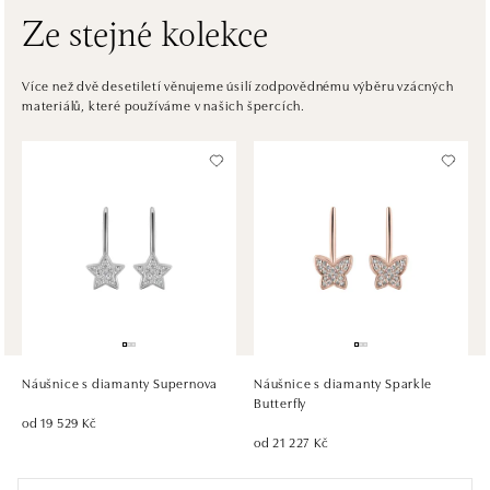
Ze stejné kolekce
ALOve OC Eurovea, Bratislava
Pribinova 8, 811 09 Bratislava
Více než dvě desetiletí věnujeme úsilí zodpovědnému výběru vzácných
materiálů, které používáme v našich špercích.
tel.: +421917090467
dnes otevřeno do 21:00
HALADA OC Avion, Bratislava
Ivanská cesta 16, 821 04 Bratislava
tel.: +421 917 090 372
dnes otevřeno do 21:00
HALADA OC Eurovea, Bratislava
Pribinova 8, 811 09 Bratislava
tel.: +421 910 284 071
Náušnice s diamanty Supernova
Náušnice s diamanty Sparkle
dnes otevřeno do 21:00
Butterfly
od 19 529 Kč
od 21 227 Kč