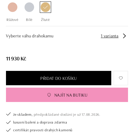
Růžové
Bílé
Žluté
Vyberte váhu drahokamu
1 varianta
11 930 Kč
PŘIDAT DO KOŠÍKU
NAJÍT NA BUTIKU
Je skladem,
předpokládané dodání je už 17.08.2026.
luxusní balení a doprava zdarma
certifikát pravosti drahých kamenů