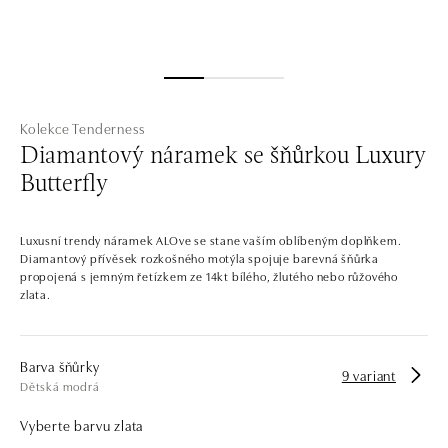
Kolekce Tenderness
Diamantový náramek se šňůrkou Luxury
Butterfly
Luxusní trendy náramek ALOve se stane vaším oblíbeným doplňkem.
Diamantový přívěsek rozkošného motýla spojuje barevná šňůrka
propojená s jemným řetízkem ze 14kt bílého, žlutého nebo růžového
zlata.
Barva šňůrky
9 variant
Dětská modrá
Vyberte barvu zlata