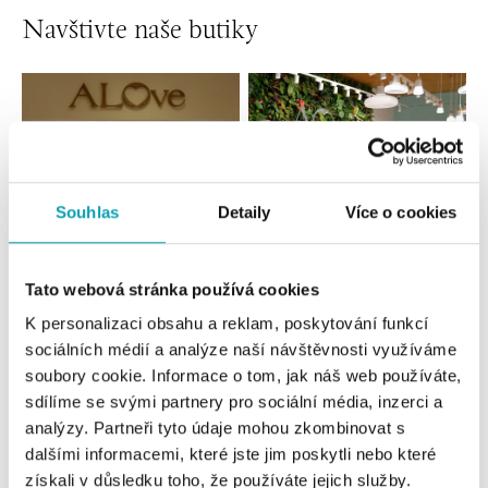
Navštivte naše butiky
Souhlas
Detaily
Více o cookies
Tato webová stránka používá cookies
Všechny
Česko
Slovensko
K personalizaci obsahu a reklam, poskytování funkcí
sociálních médií a analýze naší návštěvnosti využíváme
ALOve OC Nový Smíchov, Praha 5
soubory cookie. Informace o tom, jak náš web používáte,
Plzeňská 8, 150 00 Praha 5 - Anděl
sdílíme se svými partnery pro sociální média, inzerci a
tel.: +420736509250
analýzy. Partneři tyto údaje mohou zkombinovat s
dnes otevřeno do 21:00
dalšími informacemi, které jste jim poskytli nebo které
získali v důsledku toho, že používáte jejich služby.