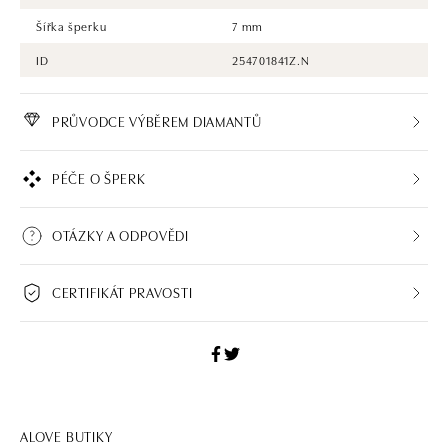
Šířka šperku
7 mm
ID
254701841Z.N
PRŮVODCE VÝBĚREM DIAMANTŮ
PÉČE O ŠPERK
OTÁZKY A ODPOVĚDI
CERTIFIKÁT PRAVOSTI
ALOVE BUTIKY