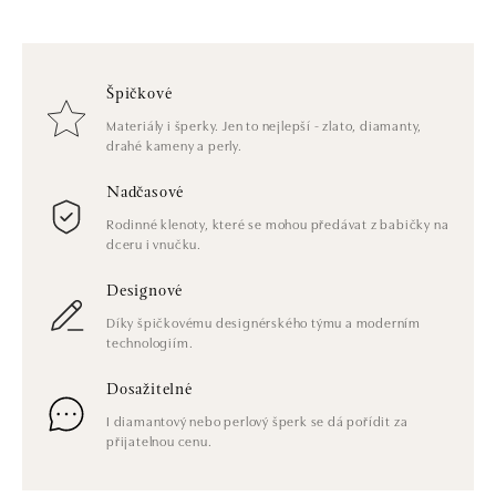
Špičkové
Materiály i šperky. Jen to nejlepší - zlato, diamanty,
drahé kameny a perly.
Nadčasové
Rodinné klenoty, které se mohou předávat z babičky na
dceru i vnučku.
Designové
Díky špičkovému designérského týmu a moderním
technologiím.
Dosažitelné
I diamantový nebo perlový šperk se dá pořídit za
přijatelnou cenu.