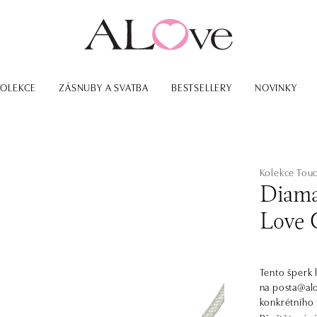
KOLEKCE
ZÁSNUBY A SVATBA
BESTSELLERY
NOVINKY
Kolekce Tou
Diama
Love C
Tento šperk 
na posta@alo
konkrétního 
Minimalistic