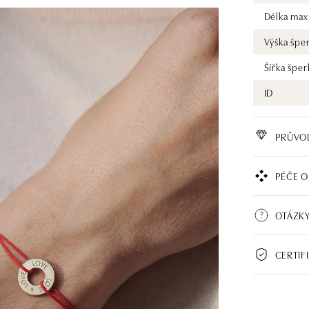
Délka max
Výška špe
Šířka šper
ID
PRŮVO
PÉČE O
OTÁZKY
CERTIF