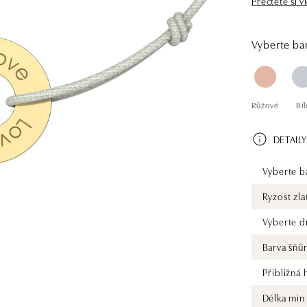
Přečtěte si v
a kulatým př
diamantem. S
Vyberte bar
Růžové
Bíl
DETAILY
Vyberte ba
Ryzost zla
Vyberte d
Barva šňů
Přibližná
Délka min