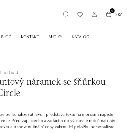
0
0 Kč
BLOG
KONTAKT
BUTIKY
KATALOG
ch of Gold
ntový náramek se šňůrkou
ircle
lze personalizovat. Svoji představu textu nám prosím napište
ve.cz.Před zaplacením a zadáním do výroby je nutné nacenění
textu a stanovení finální ceny zahrnující položku personalizace.
ký náramek z kolekce ALOve Touch of Gold s barevnou šňůrkou