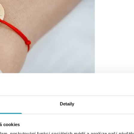
Detaily
á cookies
klam, poskytování funkcí sociálních médií a analýze naší návšt