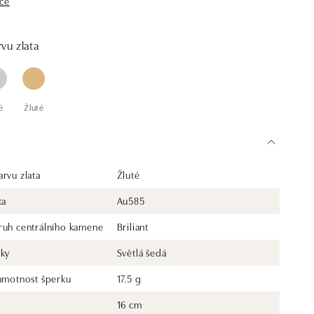
íce
ívěskem z bílého, žlutého nebo růžového zlata s nápisy Love a
tylový šperk pro každodenní nošení.
vu zlata
é
Žluté
rvu zlata
Žluté
ta
Au585
ruh centrálního kamene
Briliant
rky
Světlá šedá
 hmotnost šperku
17.5 g
16 cm