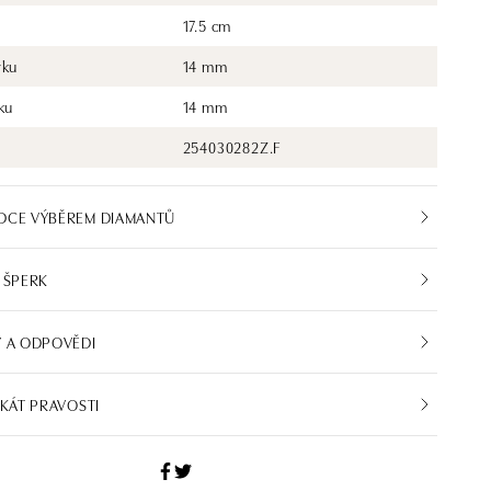
17.5 cm
rku
14 mm
ku
14 mm
254030282Z.F
DCE VÝBĚREM DIAMANTŮ
 ŠPERK
 A ODPOVĚDI
IKÁT PRAVOSTI