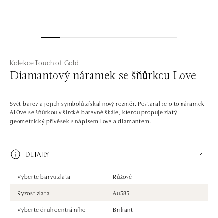
Kolekce Touch of Gold
Diamantový náramek se šňůrkou Love
Svět barev a jejich symbolů získal nový rozměr. Postaral se o to náramek
ALOve se šňůrkou v široké barevné škále, kterou propuje zlatý
geometrický přívěsek s nápisem Love a diamantem.
DETAILY
Vyberte barvu zlata
Růžové
Ryzost zlata
Au585
Vyberte druh centrálního
Briliant
kamene