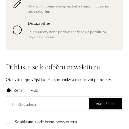
Díky špičkovému designérského týmu a moderním
technologiím.
Dosažitelné
I diamantový nebo perlový šperk se dá pořídit za
přijatelnou cenu.
Přihlaste se k odběru newsletteru
Objevte nejnovější kolekce, novinky a exkluzivní produkty.
Žena
Muž
PŘIHLÁŠENÍ
Souhlasím s odběrem newsletteru