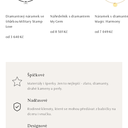
Diamantový náramek se
Náhrdelník s diamantem
Náramek s diamant
šňůrkou Military Stamp
My Gem
Magic Harmony
Love
od 8 501 Kč
od 7 049 Kč
od 3 640 Kč
Špičkové
Materiály i šperky. Jen to nejlepší - zlato, diamanty,
drahé kameny a perly.
Nadčasové
Rodinné klenoty, které se mohou předávat z babičky na
dceru i vnučku.
Designové