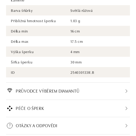
Barva šňůrky
Světlá růžová
Přibližná hmotnost šperku
1.03 g
Délka min
16 cm
Délka max
17.5 cm
Výška šperku
4 mm
Šířka šperku
30 mm
ID
254030133R.B
PRŮVODCE VÝBĚREM DIAMANTŮ
PÉČE O ŠPERK
OTÁZKY A ODPOVĚDI