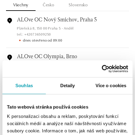
Všechny
Česko
Slovensko
ALOve OC Nový Smíchov, Praha 5
Plzeňská 8, 150 00 Praha 5 - Anděl
tel.: +420736509250
dnes otevřeno od 09:00
ALOve OC Olympia, Brno
U Dálnice 777, 664 42 Brno
tel.: +420604389337
dnes otevřeno od 10:00
Souhlas
Detaily
Více o cookies
ALOve Westfield Černý most, Praha 9
Chlumecká 765/6, 198 19 Praha 9
Tato webová stránka používá cookies
tel.: +420735703904
dnes otevřeno od 09:00
K personalizaci obsahu a reklam, poskytování funkcí
sociálních médií a analýze naší návštěvnosti využíváme
ALOve Westfield, Praha 4 - Chodov
soubory cookie. Informace o tom, jak náš web používáte,