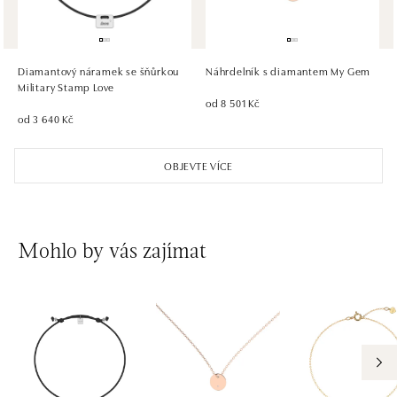
HALADA OC Eurovea, Bratislava
Pribinova 8, 811 09 Bratislava
tel.: +421 910 284 071
Diamantový náramek se šňůrkou
Náhrdelník s diamantem My Gem
dnes otevřeno od 10:00
Military Stamp Love
od 8 501 Kč
od 3 640 Kč
OBJEVTE VÍCE
Mohlo by vás zajímat