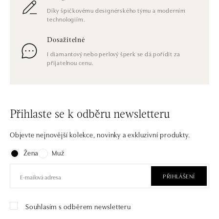
Díky špičkovému designérského týmu a moderním
technologiím.
Dosažitelné
I diamantový nebo perlový šperk se dá pořídit za
přijatelnou cenu.
Přihlaste se k odběru newsletteru
Objevte nejnovější kolekce, novinky a exkluzivní produkty.
Žena
Muž
PŘIHLÁŠENÍ
Souhlasím s odběrem newsletteru