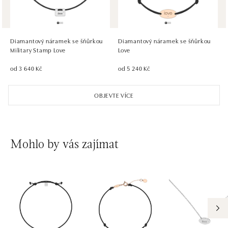
HALADA OC Eurovea, Bratislava
Pribinova 8, 811 09 Bratislava
tel.: +421 910 284 071
Diamantový náramek se šňůrkou
Diamantový náramek se šňůrkou
dnes otevřeno do 21:00
Military Stamp Love
Love
od 3 640 Kč
od 5 240 Kč
OBJEVTE VÍCE
Mohlo by vás zajímat