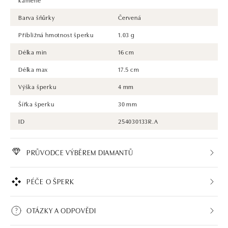
Barva šňůrky
Červená
Přibližná hmotnost šperku
1.03 g
Délka min
16 cm
Délka max
17.5 cm
Výška šperku
4 mm
Šířka šperku
30 mm
ID
254030133R.A
PRŮVODCE VÝBĚREM DIAMANTŮ
PÉČE O ŠPERK
OTÁZKY A ODPOVĚDI