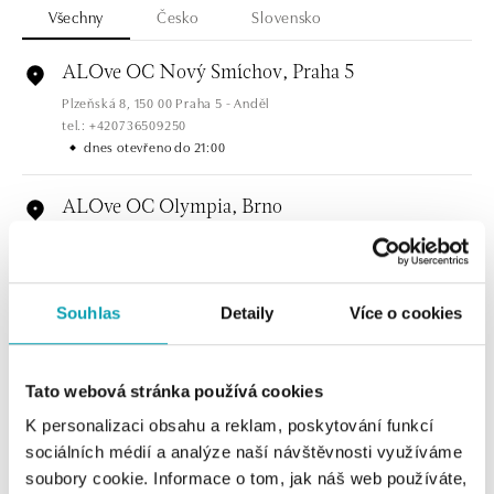
Všechny
Česko
Slovensko
ALOve OC Nový Smíchov, Praha 5
Plzeňská 8, 150 00 Praha 5 - Anděl
tel.: +420736509250
dnes otevřeno do 21:00
ALOve OC Olympia, Brno
U Dálnice 777, 664 42 Brno
tel.: +420604389337
dnes otevřeno do 21:00
Souhlas
Detaily
Více o cookies
ALOve Westfield Černý most, Praha 9
Chlumecká 765/6, 198 19 Praha 9
Tato webová stránka používá cookies
tel.: +420735703904
dnes otevřeno do 21:00
K personalizaci obsahu a reklam, poskytování funkcí
sociálních médií a analýze naší návštěvnosti využíváme
ALOve Westfield, Praha 4 - Chodov
soubory cookie. Informace o tom, jak náš web používáte,