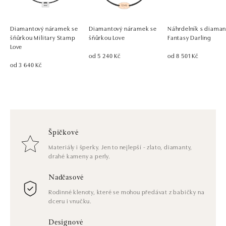
Diamantový náramek se
Diamantový náramek se
Náhrdelník s diama
šňůrkou Military Stamp
šňůrkou Love
Fantasy Darling
Love
od 5 240 Kč
od 8 501 Kč
od 3 640 Kč
Špičkové
Materiály i šperky. Jen to nejlepší - zlato, diamanty,
drahé kameny a perly.
Nadčasové
Rodinné klenoty, které se mohou předávat z babičky na
dceru i vnučku.
Designové