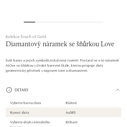
Kolekce Touch of Gold
Diamantový náramek se šňůrkou Love
Svět barev a jejich symbolů získal nový rozměr. Postaral se o to náramek
ALOve se šňůrkou v široké barevné škále, kterou propuje zlatý
geometrický přívěsek s nápisem Love a diamantem.
DETAILY
Vyberte barvu zlata
Růžové
Ryzost zlata
Au585
Vyberte druh centrálního
Briliant
kamene