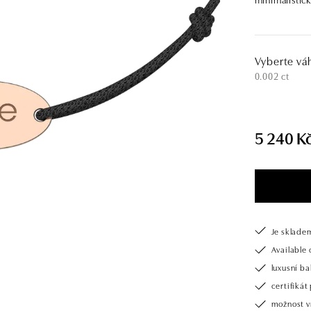
Vyberte vá
0.002 ct
5 240 K
Je sklade
Available 
luxusní b
certifiká
možnost v