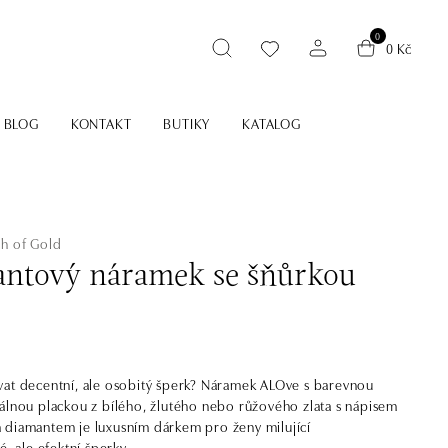
0
0 Kč
BLOG
KONTAKT
BUTIKY
KATALOG
ch of Gold
ntový náramek se šňůrkou
at decentní, ale osobitý šperk? Náramek ALOve s barevnou
álnou plackou z bílého, žlutého nebo růžového zlata s nápisem
diamantem je luxusním dárkem pro ženy milující
é, ale efektní šperky.