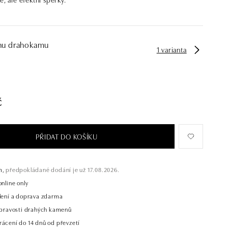
hu drahokamu
1 varianta
č
PŘIDAT DO KOŠÍKU
m,
předpokládané dodání je už 17.08.2026.
online only
alení a doprava zdarma
t pravosti drahých kamenů
rácení do 14 dnů od převzetí