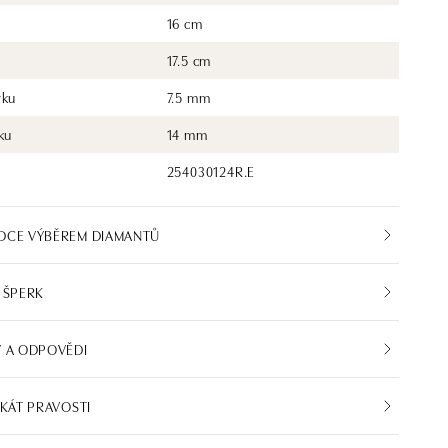
16 cm
17.5 cm
rku
7.5 mm
ku
14 mm
254030124R.E
DCE VÝBĚREM DIAMANTŮ
 ŠPERK
 A ODPOVĚDI
IKÁT PRAVOSTI