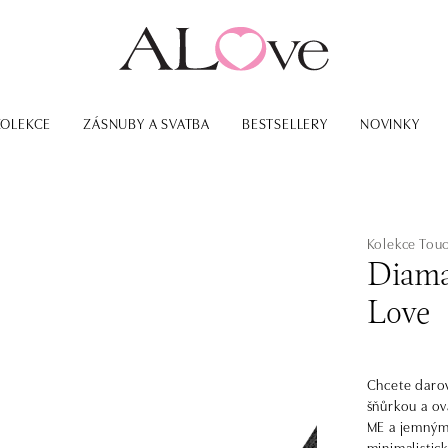
KOLEKCE
ZÁSNUBY A SVATBA
BESTSELLERY
NOVINKY
Kolekce Tou
Diama
Love
Chcete darov
šňůrkou a ov
ME a jemným 
minimalistick