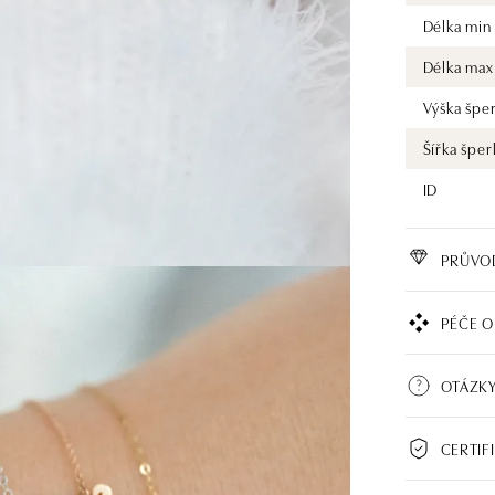
Délka min
Délka max
Výška špe
Šířka šper
ID
PRŮVO
PÉČE O
OTÁZKY
CERTIF