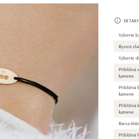
DETAILY
Vyberte ba
Ryzost zla
Vyberte d
Přibližná 
kamene
Přibližná 
kamene
Přibližná 
kamene
Barva šňů
Přibližná