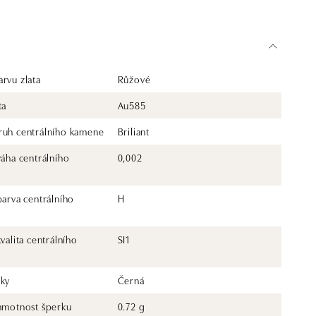
rvu zlata
Růžové
ta
Au585
ruh centrálního kamene
Briliant
váha centrálního
0,002
barva centrálního
H
kvalita centrálního
SI1
rky
Černá
 hmotnost šperku
0.72 g