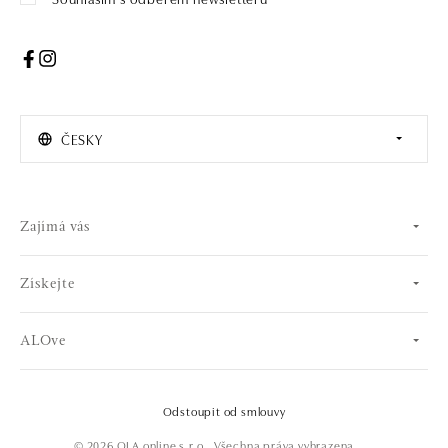
ČESKY
Zajímá vás
Získejte
ALOve
Odstoupit od smlouvy
© 2026 OLA online s.r.o.. Všechna práva vyhrazena.