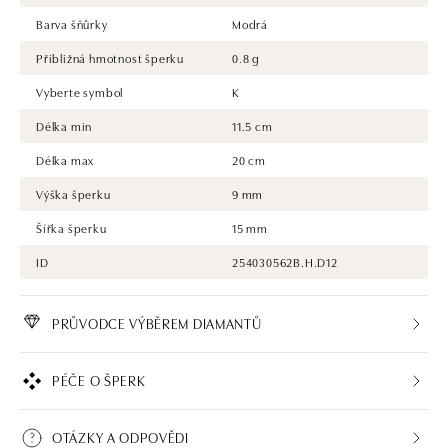
Barva šňůrky
Modrá
Přibližná hmotnost šperku
0.8 g
Vyberte symbol
K
Délka min
11.5 cm
Délka max
20 cm
Výška šperku
9 mm
Šířka šperku
15 mm
ID
254030562B.H.D12
PRŮVODCE VÝBĚREM DIAMANTŮ
PÉČE O ŠPERK
OTÁZKY A ODPOVĚDI