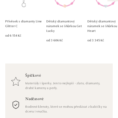
Přívěsek s diamanty Line
Dětský diamantový
Dětský diamantový
Glitter C
náramek se šňůrkou Get
náramek se šňůrkou
Lucky
Heart
od 6 154 Kč
od 3 606 Kč
od 3 345 Kč
Špičkové
Materiály i šperky. Jen to nejlepší - zlato, diamanty,
drahé kameny a perly.
Nadčasové
Rodinné klenoty, které se mohou předávat z babičky na
dceru i vnučku.