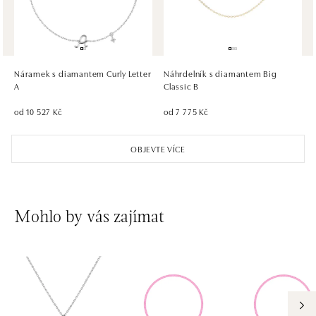
HALADA OC Eurovea, Bratislava
Pribinova 8, 811 09 Bratislava
tel.: +421 910 284 071
Náramek s diamantem Curly Letter
Náhrdelník s diamantem Big
dnes otevřeno od 10:00
A
Classic B
od 10 527 Kč
od 7 775 Kč
OBJEVTE VÍCE
Mohlo by vás zajímat