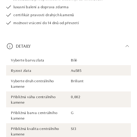
luxusní balení a doprava zdarma
certifikát pravosti drahých kamenů
možnost vrácení do 14 dnů od převzetí
DETAILY
Vyberte barvu zlata
Bílé
Ryzost zlata
Au585
Vyberte druh centrálního
Briliant
kamene
Přibližná váha centrálního
0,002
kamene
Přibližná barva centrálního
G
kamene
Přibližná kvalita centrálního
SI3
kamene