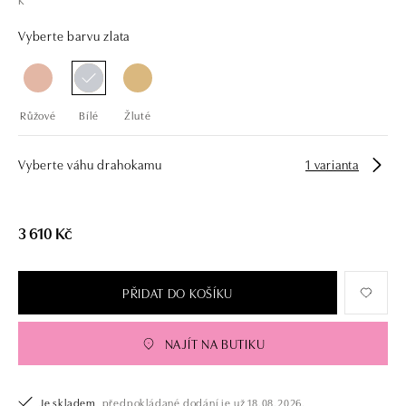
Vyberte barvu zlata
Růžové
Bílé
Žluté
Vyberte váhu drahokamu
1 varianta
3 610 Kč
PŘIDAT DO KOŠÍKU
NAJÍT NA BUTIKU
Je skladem,
předpokládané dodání je už 18.08.2026.