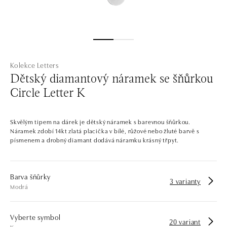
Kolekce Letters
Dětský diamantový náramek se šňůrkou
Circle Letter K
Skvělým tipem na dárek je dětský náramek s barevnou šňůrkou.
Náramek zdobí 14kt zlatá placička v bílé, růžové nebo žluté barvě s
písmenem a drobný diamant dodává náramku krásný třpyt.
Barva šňůrky
3 varianty
Modrá
Vyberte symbol
20 variant
K