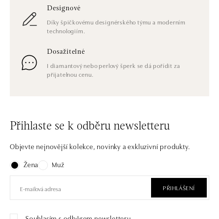
Designové
Díky špičkovému designérského týmu a moderním
technologiím.
Dosažitelné
I diamantový nebo perlový šperk se dá pořídit za
přijatelnou cenu.
Přihlaste se k odběru newsletteru
Objevte nejnovější kolekce, novinky a exkluzivní produkty.
Žena
Muž
PŘIHLÁŠENÍ
Souhlasím s odběrem newsletteru