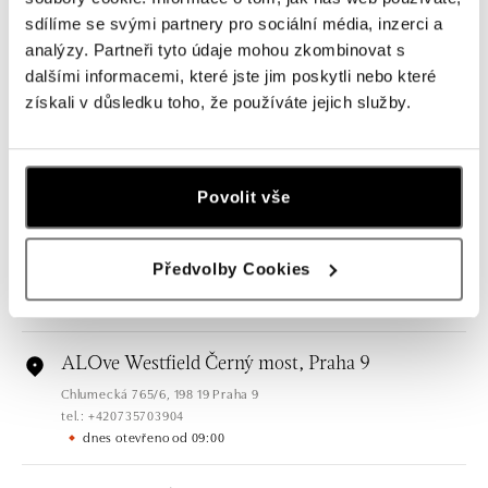
sdílíme se svými partnery pro sociální média, inzerci a
Všechny
Česko
Slovensko
analýzy. Partneři tyto údaje mohou zkombinovat s
dalšími informacemi, které jste jim poskytli nebo které
ALOve OC Nový Smíchov, Praha 5
získali v důsledku toho, že používáte jejich služby.
Plzeňská 8, 150 00 Praha 5 - Anděl
tel.: +420736509250
dnes otevřeno od 09:00
Povolit vše
ALOve OC Olympia, Brno
U Dálnice 777, 664 42 Brno
Předvolby Cookies
tel.: +420604389337
dnes otevřeno od 09:00
ALOve Westfield Černý most, Praha 9
Chlumecká 765/6, 198 19 Praha 9
tel.: +420735703904
dnes otevřeno od 09:00