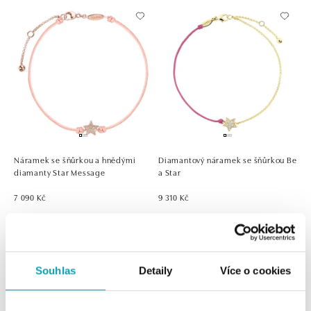
Náramek se šňůrkou a hnědými
Diamantový náramek se šňůrkou Be
diamanty Star Message
a Star
7 090 Kč
9 310 Kč
Souhlas
Detaily
Více o cookies