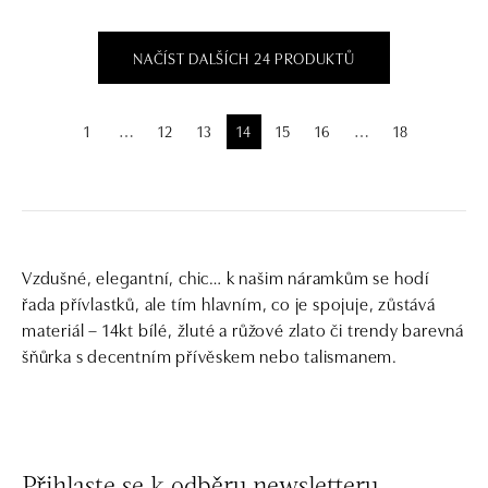
NAČÍST DALŠÍCH 24 PRODUKTŮ
1
12
13
14
15
16
18
⋯
⋯
Vzdušné, elegantní, chic… k našim náramkům se hodí
řada přívlastků, ale tím hlavním, co je spojuje, zůstává
materiál – 14kt bílé, žluté a růžové zlato či trendy barevná
šňůrka s decentním přívěskem nebo talismanem.