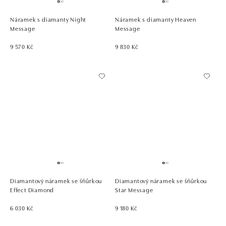
Náramek s diamanty Night
Náramek s diamanty Heaven
Message
Message
9 570 Kč
9 830 Kč
Diamantový náramek se šňůrkou
Diamantový náramek se šňůrkou
Effect Diamond
Star Message
6 030 Kč
9 180 Kč