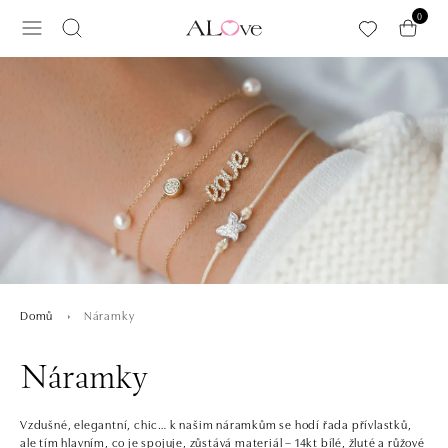
Přeskočit na hlavní obsah
0
Náramky
Domů
Náramky
Vzdušné, elegantní, chic… k našim náramkům se hodí řada přívlastků,
ale tím hlavním, co je spojuje, zůstává materiál – 14kt bílé, žluté a růžové