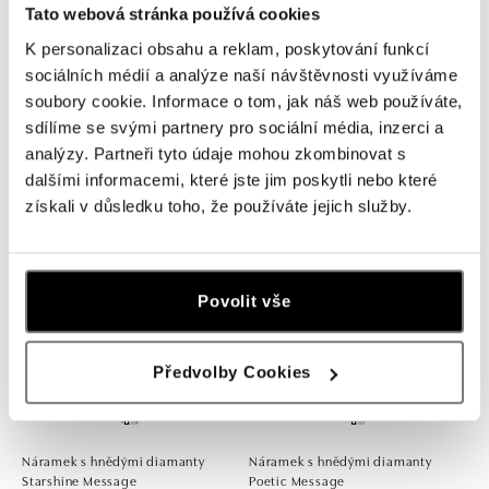
Tato webová stránka používá cookies
K personalizaci obsahu a reklam, poskytování funkcí
sociálních médií a analýze naší návštěvnosti využíváme
soubory cookie. Informace o tom, jak náš web používáte,
Náramek se šňůrkou a hnědými
Náramek s hnědými diamanty
sdílíme se svými partnery pro sociální média, inzerci a
diamanty Butterfly Secret
Magic Message
analýzy. Partneři tyto údaje mohou zkombinovat s
8 190 Kč
10 520 Kč
dalšími informacemi, které jste jim poskytli nebo které
získali v důsledku toho, že používáte jejich služby.
Povolit vše
Předvolby Cookies
Náramek s hnědými diamanty
Náramek s hnědými diamanty
Starshine Message
Poetic Message