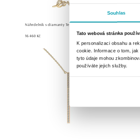
Souhlas
Náhrdelník s diamanty Tender Love
Náhrdelník
Tato webová stránka použív
16 460 Kč
od 27 612 K
K personalizaci obsahu a re
cookie. Informace o tom, jak
tyto údaje mohou zkombinovat
používáte jejich služby.