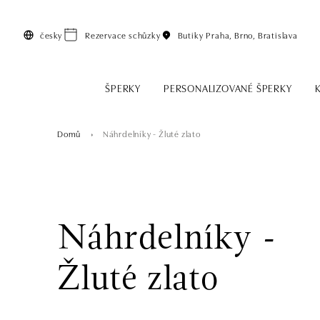
Přeskočit na hlavní obsah
česky
Rezervace schůzky
Butiky
Praha, Brno, Bratislava
ŠPERKY
PERSONALIZOVANÉ ŠPERKY
Domů
Náhrdelníky - Žluté zlato
Náhrdelníky -
Žluté zlato