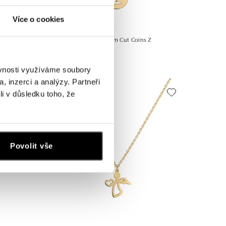
Více o cookies
e
Náhrdelník s diamantem Cut Coins Z
od 10 316 Kč
ěvnosti využíváme soubory
, inzerci a analýzy. Partneři
li v důsledku toho, že
Povolit vše