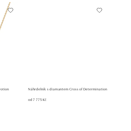
votion
Náhrdelník s diamantem Cross of Determination
od 7 775 Kč