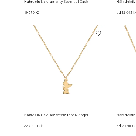
Náhrdelník s diamanty Essential Dash
Náhrdelník
19 570 Kč
od 12 645 K
Náhrdelník s diamantem Lonely Angel
Náhrdelník
od 8 501 Kč
od 20 909 