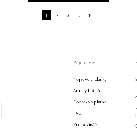
1
2
3
16
⋯
Zajímá vás
Nejnovější články
.
Adresy butiků
Doprava a platba
FAQ
Pro novináře