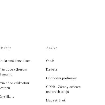
Získejte
ALOve
Soukromá konzultace
O nás
Průvodce výběrem
Kariéra
diamantu
Obchodní podmínky
Průvodce velikostmi
GDPR - Zásady ochrany
prstenů
osobních údajů
Certifikáty
Mapa stránek