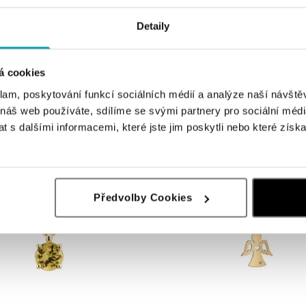
Detaily
 s diamanty EnchantHex
Náhrdelník s diamantem Angel in Lov
á cookies
č
od 8 500 Kč
klam, poskytování funkcí sociálních médií a analýze naší návšt
 náš web používáte, sdílíme se svými partnery pro sociální média
 s dalšími informacemi, které jste jim poskytli nebo které získa
Předvolby Cookies