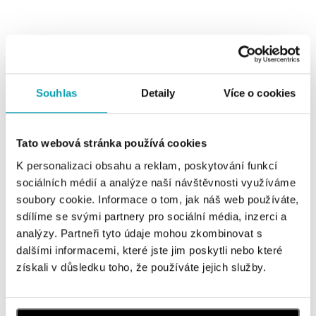
Souhlas
Detaily
Více o cookies
0 z 0 produktů
FILTR
Tato webová stránka používá cookies
K personalizaci obsahu a reklam, poskytování funkcí
V katalogu nejsou žádné produkty.
sociálních médií a analýze naší návštěvnosti využíváme
soubory cookie. Informace o tom, jak náš web používáte,
sdílíme se svými partnery pro sociální média, inzerci a
analýzy. Partneři tyto údaje mohou zkombinovat s
dalšími informacemi, které jste jim poskytli nebo které
Přihlaste se k odběru newsletteru
získali v důsledku toho, že používáte jejich služby.
Objevte nejnovější kolekce, novinky a exkluzivní produkty.