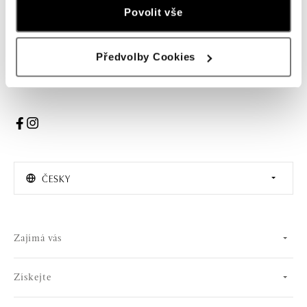
Žena
Muž
Povolit vše
PŘIHLÁŠENÍ
Předvolby Cookies
Souhlasím s odběrem newsletteru
ČESKY
Zajímá vás
Získejte