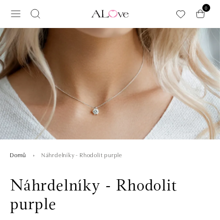
Přeskočit na hlavní obsah
0
Náhrdelníky - Rhodolit purple
Domů
Náhrdelníky - Rhodolit
purple