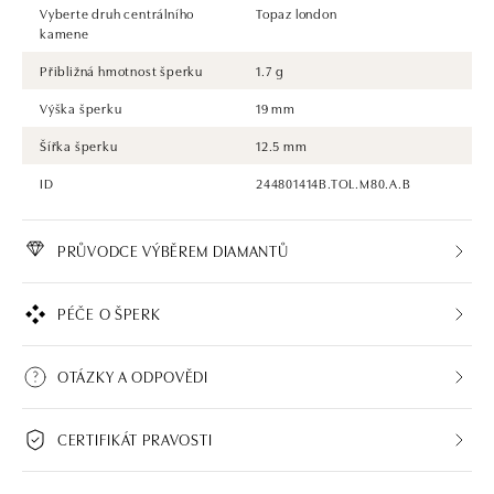
Vyberte druh centrálního
Topaz london
kamene
Přibližná hmotnost šperku
1.7 g
Výška šperku
19 mm
Šířka šperku
12.5 mm
ID
244801414B.TOL.M80.A.B
PRŮVODCE VÝBĚREM DIAMANTŮ
PÉČE O ŠPERK
OTÁZKY A ODPOVĚDI
CERTIFIKÁT PRAVOSTI