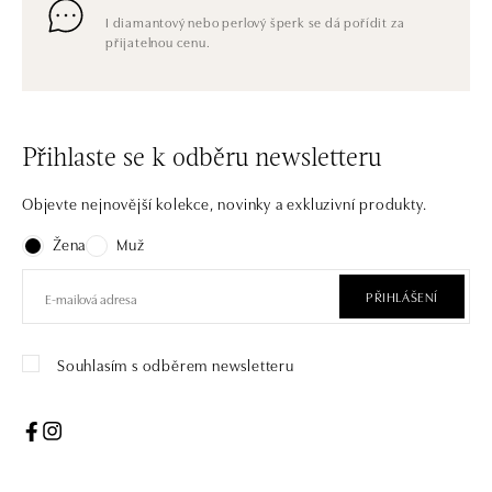
I diamantový nebo perlový šperk se dá pořídit za
přijatelnou cenu.
Přihlaste se k odběru newsletteru
Objevte nejnovější kolekce, novinky a exkluzivní produkty.
Žena
Muž
PŘIHLÁŠENÍ
Souhlasím s odběrem newsletteru