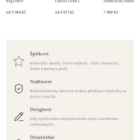
Big Line P
Classic Little L
šňůrkou My Heart
od 5 960 Kč
od 4 871 Kč
7 990 Kč
Špičkové
Materiály i šperky. Jen to nejlepší - zlato, diamanty,
drahé kameny a perly.
Nadčasové
Rodinné klenoty, které se mohou předávat z babičky na
dceru i vnučku.
Designové
Díky špičkovému designérského týmu a moderním
technologiím.
Dosažitelné