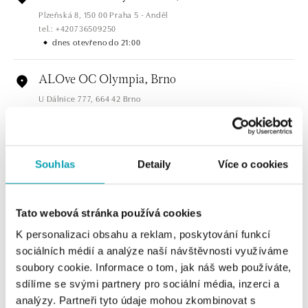
Plzeňská 8, 150 00 Praha 5 - Anděl
tel.: +420736509250
dnes otevřeno do 21:00
ALOve OC Olympia, Brno
U Dálnice 777, 664 42 Brno
tel.: +420604389337
dnes otevřeno do 21:00
ALOve Westfield Černý most, Praha 9
Souhlas
Detaily
Více o cookies
Chlumecká 765/6, 198 19 Praha 9
tel.: +420735703904
dnes otevřeno do 21:00
Tato webová stránka používá cookies
K personalizaci obsahu a reklam, poskytování funkcí
ALOve Westfield, Praha 4 - Chodov
sociálních médií a analýze naší návštěvnosti využíváme
Roztylská 2321/19, 148 00 Praha 4 - Chodov
soubory cookie. Informace o tom, jak náš web používáte,
tel.: +420730524389
sdílíme se svými partnery pro sociální média, inzerci a
dnes otevřeno do 21:00
analýzy. Partneři tyto údaje mohou zkombinovat s