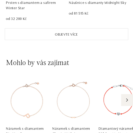
Prsten s diamantem a safírem
Náušnice s diamanty Midnight Sky
dnes otevřeno do 21:00
Winter Star
od 81 515 Kč
od 32 200 Kč
OBJEVTE VÍCE
Mohlo by vás zajímat
Náramek s diamantem
Náramek s diamantem
Diamantový náramek