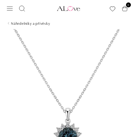
Přeskočit na hlavní obsah
0
Náhrdelníky a přívěsky