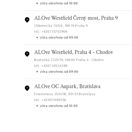
zítra otevřeno od 10:00
ALOve Westfield Černý most, Praha 9
Chlumecká 765/6, 198 19 Praha 9
tel.: +420735703904
zítra otevřeno od 09:00
ALOve Westfield, Praha 4 - Chodov
Roztylská 2321/19, 148 00 Praha 4 - Chodov
tel.: +420730524389
zítra otevřeno od 09:00
ALOve OC Aupark, Bratislava
Einsteinova 3541/18, 851 01 Bratislava
tel.: +421917090556
zítra otevřeno od 10:00
ALOve OC Eurovea, Bratislava
Pribinova 8, 811 09 Bratislava