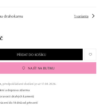
hu drahokamu
1 varianta
Kč
PŘIDAT DO KOŠÍKU
NAJÍT NA BUTIKU
m,
předpokládané dodání je už 17.08.2026.
alení a doprava zdarma
t pravosti drahých kamenů
rácení do 14 dnů od převzetí