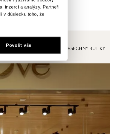
, inzerci a analýzy. Partneři
li v důsledku toho, že
Povolit vše
ZOBRAZIT VŠECHNY BUTIKY