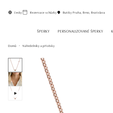
Přeskočit na hlavní obsah
česky
Rezervace schůzky
Butiky
Praha, Brno, Bratislava
ŠPERKY
PERSONALIZOVANÉ ŠPERKY
Domů
Náhrdelníky a přívěsky