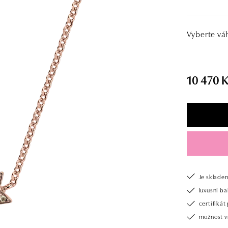
Vyberte vá
10 470 
Je sklade
luxusní b
certifiká
možnost v