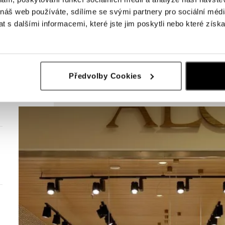
 náš web používáte, sdílíme se svými partnery pro sociální média
 s dalšími informacemi, které jste jim poskytli nebo které získa
Předvolby Cookies