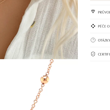
PRŮVO
PÉČE O
OTÁZKY
CERTIF