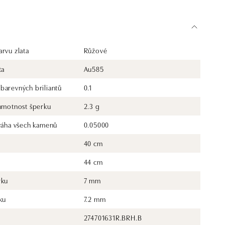
rvu zlata
Růžové
ta
Au585
barevných briliantů
0.1
 hmotnost šperku
2.3 g
 váha všech kamenů
0.05000
40 cm
44 cm
rku
7 mm
ku
7.2 mm
274701631R.BRH.B