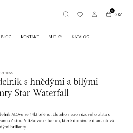
0
0 Kč
BLOG
KONTAKT
BUTIKY
KATALOG
derness
elník s hnědými a bílými
nty Star Waterfall
delník ALOve ze 14kt bílého, žlutého nebo růžového zlata s
vanou čistou řetízkovou siluetou, které dominuje diamantová
dými brilianty.