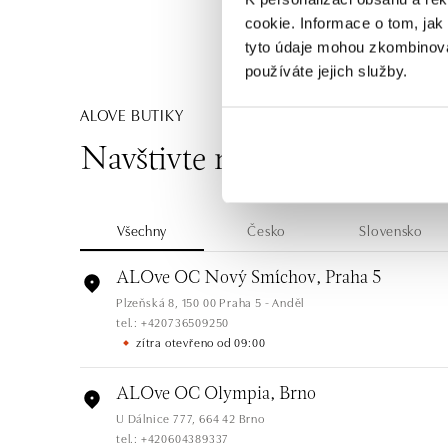
cookie. Informace o tom, jak
tyto údaje mohou zkombinovat
používáte jejich služby.
ALOVE BUTIKY
Navštivte naše butiky
Všechny
Česko
Slovensko
ALOve OC Nový Smíchov, Praha 5
Plzeňská 8, 150 00 Praha 5 - Anděl
tel.: +420736509250
zítra otevřeno od 09:00
ALOve OC Olympia, Brno
U Dálnice 777, 664 42 Brno
tel.: +420604389337