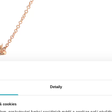
Detaily
á cookies
klam, poskytování funkcí sociálních médií a analýze naší návšt