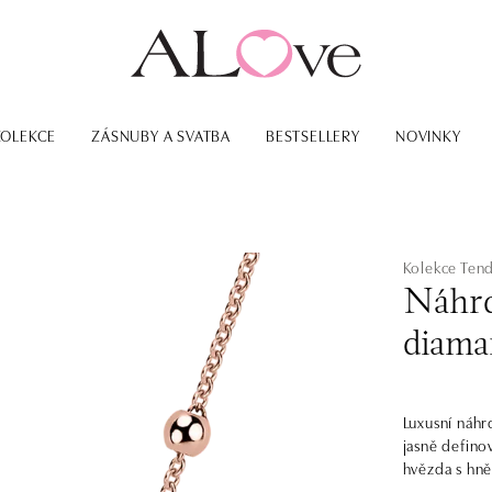
KOLEKCE
ZÁSNUBY A SVATBA
BESTSELLERY
NOVINKY
Kolekce Ten
Náhrd
diama
Luxusní náhr
jasně defino
hvězda s hně