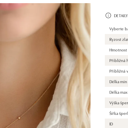
DETAILY
Vyberte ba
Ryzost zla
Hmotnost 
Přibližná
Přibližná
Délka min
Délka max
Výška špe
Šířka šper
ID