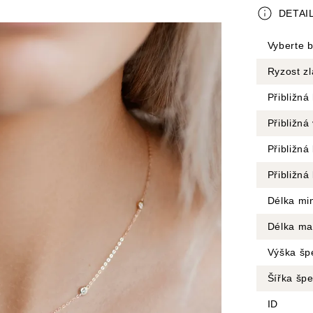
DETAI
Vyberte b
Ryzost zl
Přibližná
Přibližn
Přibližn
Přibližná
Délka mi
Délka ma
Výška šp
Šířka šp
ID