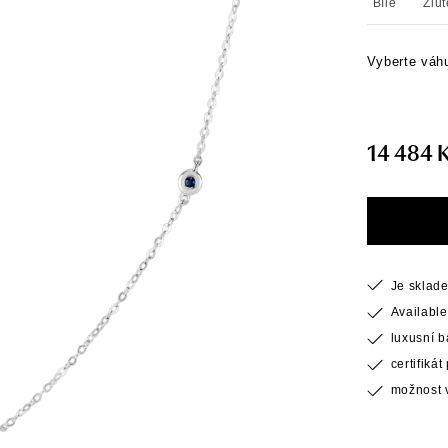
Bílé
Žlut
Vyberte váh
14 484 
Je sklad
Available
luxusní 
certifiká
možnost v