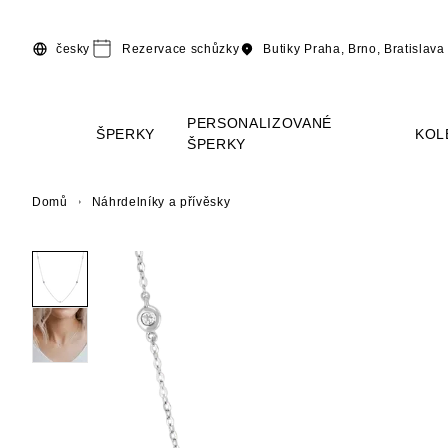
Přeskočit na hlavní obsah
česky
Rezervace schůzky
Butiky
Praha, Brno, Bratislava
PERSONALIZOVANÉ
ŠPERKY
KOL
ŠPERKY
Domů
Náhrdelníky a přívěsky