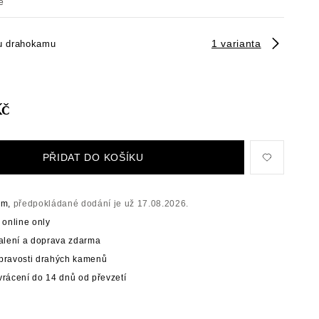
é
1 varianta
u drahokamu
Kč
PŘIDAT DO KOŠÍKU
em,
předpokládané dodání je už 17.08.2026.
 online only
balení a doprava zdarma
t pravosti drahých kamenů
rácení do 14 dnů od převzetí