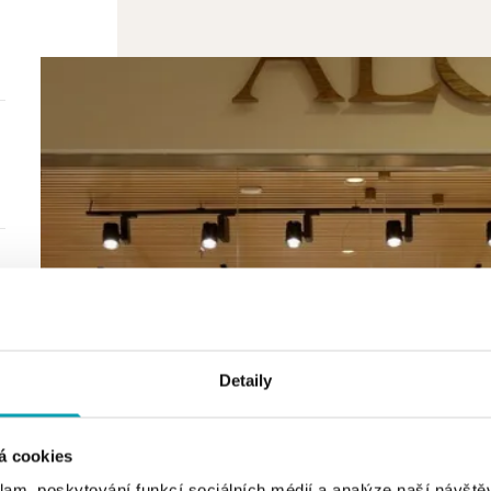
Detaily
á cookies
klam, poskytování funkcí sociálních médií a analýze naší návšt