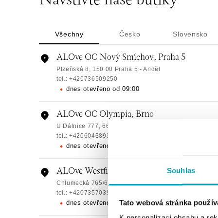
Navštivte naše butiky
Všechny
Česko
Slovensko
ALOve OC Nový Smíchov, Praha 5
Plzeňská 8, 150 00 Praha 5 - Anděl
tel.: +420736509250
dnes otevřeno od 09:00
ALOve OC Olympia, Brno
U Dálnice 777, 664 42 Brno
tel.: +420604389337
dnes otevřeno od 10:00
Souhlas
ALOve Westfield Černý most, Praha 9
Chlumecká 765/6, 198 19 Praha 9
tel.: +420735703904
Tato webová stránka použív
dnes otevřeno od 09:00
K personalizaci obsahu a re