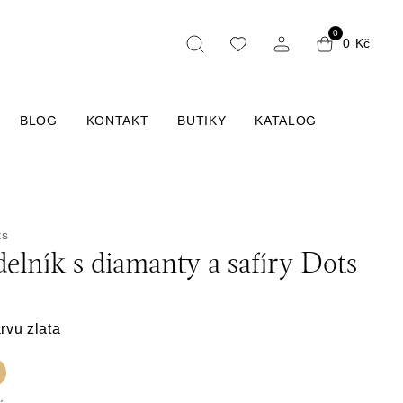
0
0 Kč
BLOG
KONTAKT
BUTIKY
KATALOG
ts
elník s diamanty a safíry Dots
rvu zlata