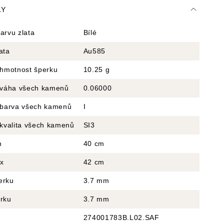
LY
arvu zlata
Bílé
ata
Au585
 hmotnost šperku
10.25 g
á váha všech kamenů
0.06000
á barva všech kamenů
I
 kvalita všech kamenů
SI3
n
40 cm
x
42 cm
erku
3.7 mm
erku
3.7 mm
274001783B.L02.SAF