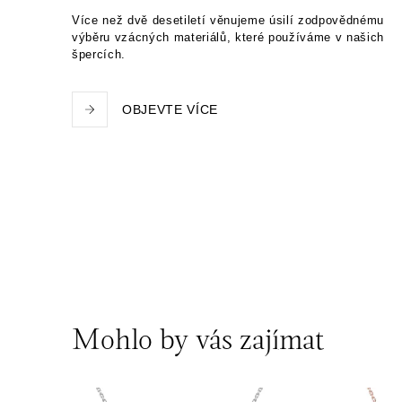
Více než dvě desetiletí věnujeme úsilí zodpovědnému
HALADA OC Eurovea, Bratislava
výběru vzácných materiálů, které používáme v našich
špercích.
Pribinova 8, 811 09 Bratislava
tel.: +421 910 284 071
dnes otevřeno od 10:00
OBJEVTE VÍCE
Mohlo by vás zajímat