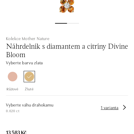
Kolekce Mother Nature
Náhrdelník s diamantem a citríny Divine
Bloom
Vyberte barvu zlata
Růžové
Žluté
Vyberte váhu drahokamu
1 varianta
0.020 ct
13 583 Kč