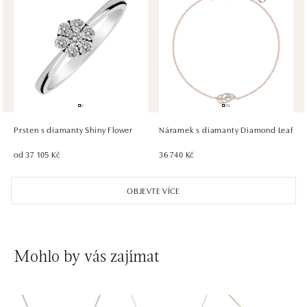
HALADA OC Avion, Bratislava
Ivanská cesta 16, 821 04 Bratislava
tel.: +421 917 090 372
zítra otevřeno od 09:00
HALADA OC Eurovea, Bratislava
Pribinova 8, 811 09 Bratislava
tel.: +421 910 284 071
Prsten s diamanty Shiny Flower
Náramek s diamanty Diamond Leaf
zítra otevřeno od 10:00
od 37 105 Kč
36 740 Kč
OBJEVTE VÍCE
Mohlo by vás zajímat