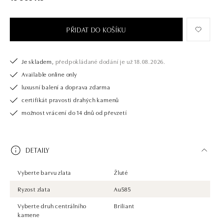
PŘIDAT DO KOŠÍKU
Je skladem,
předpokládané dodání je už 18.08.2026.
Available online only
luxusní balení a doprava zdarma
certifikát pravosti drahých kamenů
možnost vrácení do 14 dnů od převzetí
DETAILY
Vyberte barvu zlata
Žluté
Ryzost zlata
Au585
Vyberte druh centrálního
Briliant
kamene