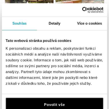
Souhlas
Detaily
Více o cookies
Všechny
Česko
Slovensko
Tato webová stránka používá cookies
ALOve OC Nový Smíchov, Praha 5
K personalizaci obsahu a reklam, poskytování funkcí
Plzeňská 8, 150 00 Praha 5 - Anděl
tel.: +420736509250
sociálních médií a analýze naší návštěvnosti využíváme
zítra otevřeno od 09:00
soubory cookie. Informace o tom, jak náš web používáte,
sdílíme se svými partnery pro sociální média, inzerci a
analýzy. Partneři tyto údaje mohou zkombinovat s
ALOve OC Olympia, Brno
dalšími informacemi, které jste jim poskytli nebo které
U Dálnice 777, 664 42 Brno
získali v důsledku toho, že používáte jejich služby.
tel.: +420604389337
zítra otevřeno od 09:00
ALOve Westfield Černý most, Praha 9
Povolit vše
Chlumecká 765/6, 198 19 Praha 9