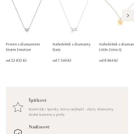
Prsten s diamantem
Náhrdelník s diamanty
Náhrdelník s diama
Storm Emotion
Date
Little Coins Q
od 22 833 Kč
od 7 340 Kč
od 8 864 Kč
Špičkové
Materiály i šperky. Jen to nejlepší - zlato, diamanty,
drahé kameny a perly.
Nadčasové