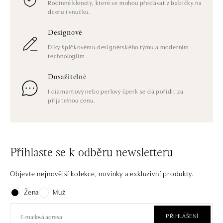
Rodinné klenoty, které se mohou předávat z babičky na
dceru i vnučku.
Designové
Díky špičkovému designérského týmu a moderním
technologiím.
Dosažitelné
I diamantový nebo perlový šperk se dá pořídit za
přijatelnou cenu.
Přihlaste se k odběru newsletteru
Objevte nejnovější kolekce, novinky a exkluzivní produkty.
Žena
Muž
PŘIHLÁŠENÍ