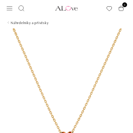
Přeskočit na hlavní obsah
0
Náhrdelníky a přívěsky