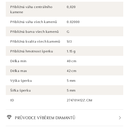
Přibližná váha centrálního
0,020
kamene
Přibližná váha všech kamenů
0.02000
Přibližná barva všech kamenů
G
Přibližná kvalita všech kamenů
SI3
Přibližná hmotnost šperku
1.15 g
Délka min
40 cm
Délka max
42 cm
Výška šperku
5 mm
Šířka šperku
5 mm
ID
274701412Z.CIM
PRŮVODCE VÝBĚREM DIAMANTŮ