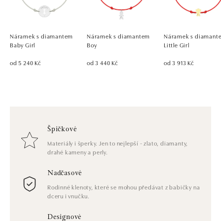
Náramek s diamantem
Náramek s diamantem
Náramek s diamant
Baby Girl
Boy
Little Girl
od 5 240 Kč
od 3 440 Kč
od 3 913 Kč
Špičkové
Materiály i šperky. Jen to nejlepší - zlato, diamanty,
drahé kameny a perly.
Nadčasové
Rodinné klenoty, které se mohou předávat z babičky na
dceru i vnučku.
Designové