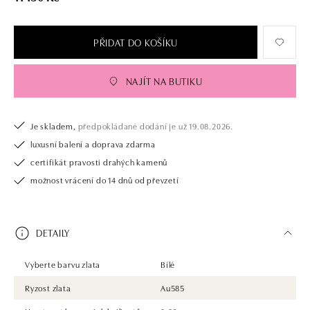
PŘIDAT DO KOŠÍKU
NAJÍT NA BUTIKU
Je skladem,
předpokládané dodání je už 19.08.2026.
luxusní balení a doprava zdarma
certifikát pravosti drahých kamenů
možnost vrácení do 14 dnů od převzetí
DETAILY
Vyberte barvu zlata
Bílé
Ryzost zlata
Au585