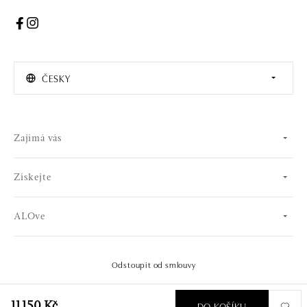
ČESKY
Zajímá vás
Získejte
ALOve
Odstoupit od smlouvy
© 2026 OLA online s.r.o.. Všechna práva vyhrazena.
Vytvořil
DO KOŠÍKU
11 150 Kč