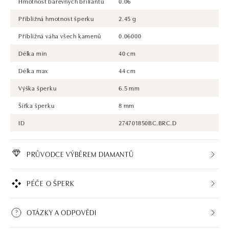
Hmotnost barevných briliantů
0.06
Přibližná hmotnost šperku
2.45 g
Přibližná váha všech kamenů
0.06000
Délka min
40 cm
Délka max
44 cm
Výška šperku
6.5 mm
Šířka šperku
8 mm
ID
274701850BC.BRC.D
PRŮVODCE VÝBĚREM DIAMANTŮ
PÉČE O ŠPERK
OTÁZKY A ODPOVĚDI