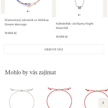
HALADA OC Eurovea, Bratislava
Pribinova 8, 811 09 Bratislava
tel.: +421 910 284 071
Diamantový náramek se šňůrkou
dnes otevřeno od 10:00
Náhrdelník s brilianty Night
Dream Message
Waterfall
10 860 Kč
16 080 Kč
OBJEVTE VÍCE
Mohlo by vás zajímat