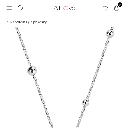
Přeskočit na hlavní obsah
0
Náhrdelníky a přívěsky