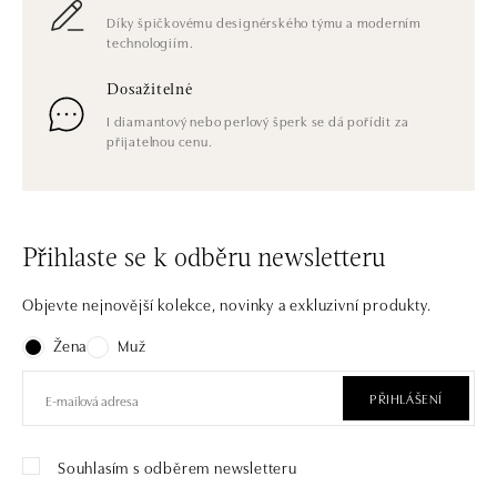
Díky špičkovému designérského týmu a moderním
technologiím.
Dosažitelné
I diamantový nebo perlový šperk se dá pořídit za
přijatelnou cenu.
Přihlaste se k odběru newsletteru
Objevte nejnovější kolekce, novinky a exkluzivní produkty.
Žena
Muž
PŘIHLÁŠENÍ
Souhlasím s odběrem newsletteru