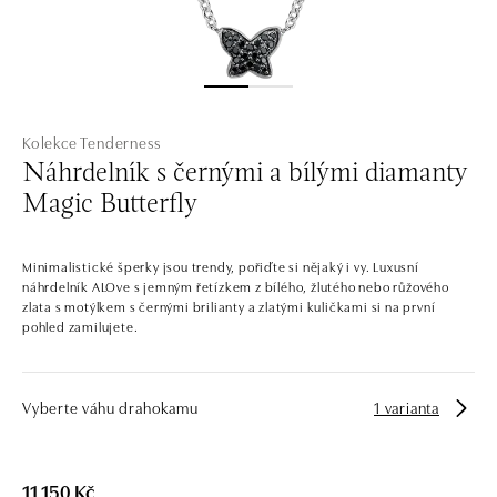
Kolekce Tenderness
Náhrdelník s černými a bílými diamanty
Magic Butterfly
Minimalistické šperky jsou trendy, pořiďte si nějaký i vy. Luxusní
náhrdelník ALOve s jemným řetízkem z bílého, žlutého nebo růžového
zlata s motýlkem s černými brilianty a zlatými kuličkami si na první
pohled zamilujete.
Vyberte váhu drahokamu
1 varianta
11 150 Kč