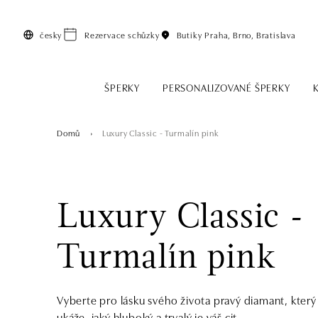
Přeskočit na hlavní obsah
česky
Rezervace schůzky
Butiky
Praha, Brno, Bratislava
ŠPERKY
PERSONALIZOVANÉ ŠPERKY
Domů
Luxury Classic - Turmalín pink
Luxury Classic -
Turmalín pink
Vyberte pro lásku svého života pravý diamant, který
ukáže, jaký hluboký a trvalý je váš cit.