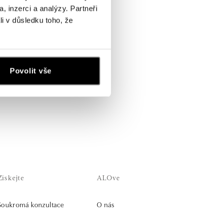
, inzerci a analýzy. Partneři
li v důsledku toho, že
Povolit vše
Získejte
ALOve
Soukromá konzultace
O nás