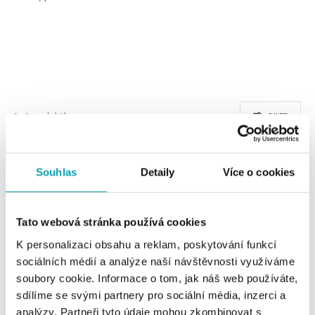
1 z 1 produktů
FILTR
Souhlas
Detaily
Více o cookies
Tato webová stránka používá cookies
K personalizaci obsahu a reklam, poskytování funkcí
sociálních médií a analýze naší návštěvnosti využíváme
soubory cookie. Informace o tom, jak náš web používáte,
sdílíme se svými partnery pro sociální média, inzerci a
Prsten se safírem a diamanty
Sapphire Princess
analýzy. Partneři tyto údaje mohou zkombinovat s