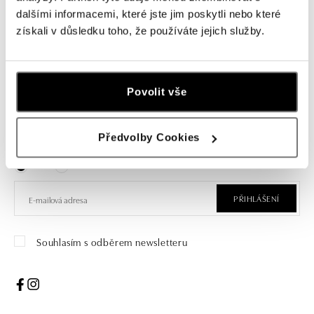
dalšími informacemi, které jste jim poskytli nebo které
od 21 960 Kč
získali v důsledku toho, že používáte jejich služby.
Povolit vše
Přihlaste se k odběru newsletteru
Předvolby Cookies
Objevte nejnovější kolekce, novinky a exkluzivní produkty.
Žena
Muž
PŘIHLÁŠENÍ
Souhlasím s odběrem newsletteru