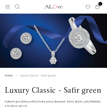
Přeskočit na hlavní obsah
0
Luxury Classic - Safír green
Domů
Luxury Classic - Safír green
Vyberte pro lásku svého života pravý diamant, který ukáže, jaký hluboký
a trvalý je váš cit.