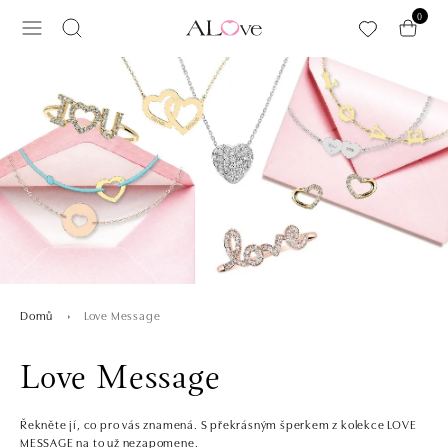
Přeskočit na hlavní obsah
0
Love Message
Domů
Love Message
Řekněte jí, co pro vás znamená. S překrásným šperkem z kolekce LOVE
MESSAGE na to už nezapomene.