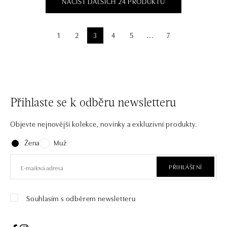
NAČÍST DALŠÍCH 24 PRODUKTŮ
1
2
3
4
5
7
⋯
Přihlaste se k odběru newsletteru
Objevte nejnovější kolekce, novinky a exkluzivní produkty.
Žena
Muž
PŘIHLÁŠENÍ
Souhlasím s odběrem newsletteru