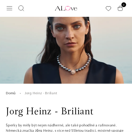
Přeskočit na hlavní obsah
0
Jorg Heinz - Briliant
Domů
Jorg Heinz - Briliant
Šperky by měly být nejen nádherné, ale také pohodlné a rafinované.
Německá značka Jörg Heinz, s více než 55letou tradicí, mistrně spojuje