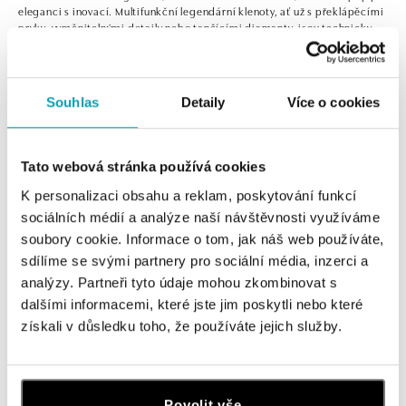
eleganci s inovací. Multifunkční legendární klenoty, ať už s překlápěcími
prvky, vyměnitelnými detaily nebo tančícími diamanty, jsou technicky
dokonalá umělecká díla. Na první pohled okouzlí, na druhý překvapí.
Souhlas
Detaily
Více o cookies
0 z 0 produktů
FILTR
Tato webová stránka používá cookies
V katalogu nejsou žádné produkty.
K personalizaci obsahu a reklam, poskytování funkcí
sociálních médií a analýze naší návštěvnosti využíváme
soubory cookie. Informace o tom, jak náš web používáte,
sdílíme se svými partnery pro sociální média, inzerci a
analýzy. Partneři tyto údaje mohou zkombinovat s
dalšími informacemi, které jste jim poskytli nebo které
Přihlaste se k odběru newsletteru
získali v důsledku toho, že používáte jejich služby.
Objevte nejnovější kolekce, novinky a exkluzivní produkty.
Žena
Muž
Povolit vše