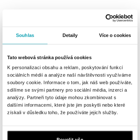
Souhlas
Detaily
Více o cookies
0 z 0 produktů
FILTR
Tato webová stránka používá cookies
V katalogu nejsou žádné produkty.
K personalizaci obsahu a reklam, poskytování funkcí
sociálních médií a analýze naší návštěvnosti využíváme
soubory cookie. Informace o tom, jak náš web používáte,
sdílíme se svými partnery pro sociální média, inzerci a
analýzy. Partneři tyto údaje mohou zkombinovat s
dalšími informacemi, které jste jim poskytli nebo které
Přihlaste se k odběru newsletteru
získali v důsledku toho, že používáte jejich služby.
Objevte nejnovější kolekce, novinky a exkluzivní produkty.
Žena
Muž
Povolit vše