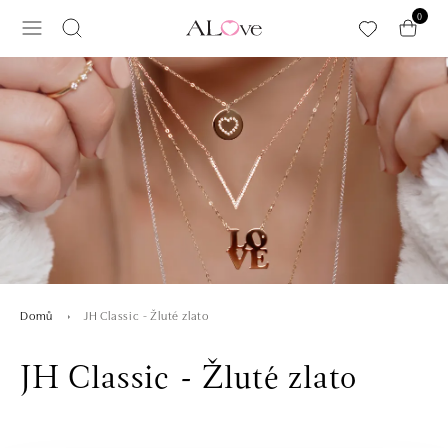
Přeskočit na hlavní obsah
0
JH Classic - Žluté zlato
Domů
JH Classic - Žluté zlato