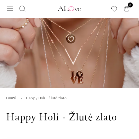
Přeskočit na hlavní obsah
0
Happy Holi - Žluté zlato
Domů
Happy Holi - Žluté zlato