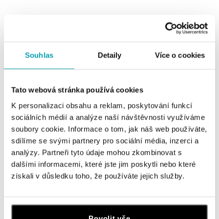
Souhlas
Detaily
Více o cookies
0 z 0 produktů
FILTR
Tato webová stránka používá cookies
V katalogu nejsou žádné produkty.
K personalizaci obsahu a reklam, poskytování funkcí
sociálních médií a analýze naší návštěvnosti využíváme
soubory cookie. Informace o tom, jak náš web používáte,
sdílíme se svými partnery pro sociální média, inzerci a
analýzy. Partneři tyto údaje mohou zkombinovat s
dalšími informacemi, které jste jim poskytli nebo které
Přihlaste se k odběru newsletteru
získali v důsledku toho, že používáte jejich služby.
Objevte nejnovější kolekce, novinky a exkluzivní produkty.
Žena
Muž
Povolit vše