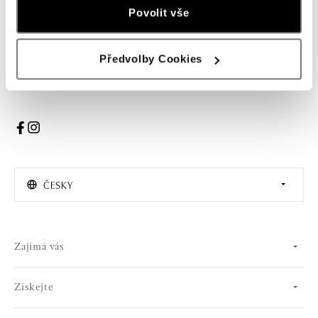
Žena
Muž
Povolit vše
PŘIHLÁŠENÍ
Předvolby Cookies
Souhlasím s odběrem newsletteru
ČESKY
Zajímá vás
Získejte