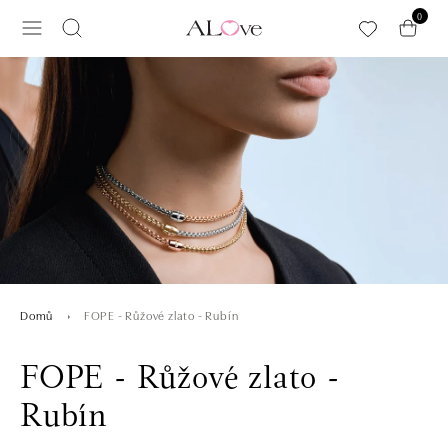
Přeskočit na hlavní obsah
0
FOPE - Růžové zlato - Rubín
Domů
FOPE - Růžové zlato -
Rubín