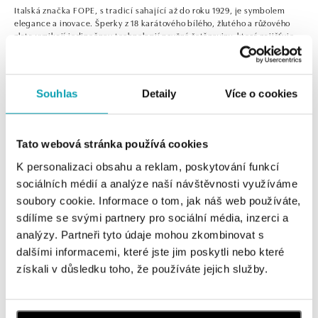
Italská značka FOPE, s tradicí sahající až do roku 1929, je symbolem
elegance a inovace. Šperky z 18 karátového bílého, žlutého a růžového
zlata vynikají jedinečnou technologií pružné řetězoviny, která zajišťuje
výjimečný komfort a styl. Jsou skvělé pro každou příležitost, pro ženy i
pro muže. Náhrdelníky, náramky, prsteny a náušnice
se dokonale kombinují a pohodlně nosí, přinášejí do každodenního
života dotek luxusu.
Zobrazit víc
Souhlas
Detaily
Více o cookies
Tabulka velikostí FOPE ke stažení
ZDE
0 z 0 produktů
FILTR
Tato webová stránka používá cookies
K personalizaci obsahu a reklam, poskytování funkcí
V katalogu nejsou žádné produkty.
sociálních médií a analýze naší návštěvnosti využíváme
soubory cookie. Informace o tom, jak náš web používáte,
sdílíme se svými partnery pro sociální média, inzerci a
analýzy. Partneři tyto údaje mohou zkombinovat s
dalšími informacemi, které jste jim poskytli nebo které
Přihlaste se k odběru newsletteru
získali v důsledku toho, že používáte jejich služby.
Objevte nejnovější kolekce, novinky a exkluzivní produkty.