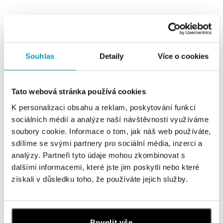
Souhlas
Detaily
Více o cookies
0 z 0 produktů
FILTR
Tato webová stránka používá cookies
V katalogu nejsou žádné produkty.
K personalizaci obsahu a reklam, poskytování funkcí
sociálních médií a analýze naší návštěvnosti využíváme
soubory cookie. Informace o tom, jak náš web používáte,
sdílíme se svými partnery pro sociální média, inzerci a
analýzy. Partneři tyto údaje mohou zkombinovat s
dalšími informacemi, které jste jim poskytli nebo které
Přihlaste se k odběru newsletteru
získali v důsledku toho, že používáte jejich služby.
Objevte nejnovější kolekce, novinky a exkluzivní produkty.
Žena
Muž
Povolit vše