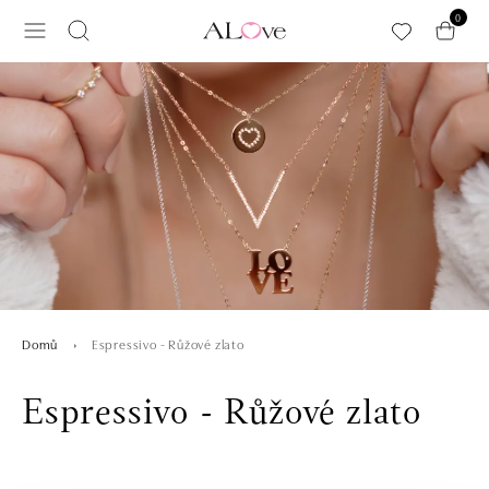
Přeskočit na hlavní obsah
0
Espressivo - Růžové zlato
Domů
Espressivo - Růžové zlato