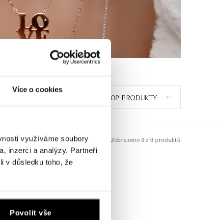
Více o cookies
TOP PRODUKTY
ěvnosti využíváme soubory
Zobrazeno
0 z 0 produktů
, inzerci a analýzy. Partneři
li v důsledku toho, že
Povolit vše