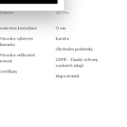
Získejte
ALOve
Soukromá konzultace
O nás
Průvodce výběrem
Kariéra
diamantu
Obchodní podmínky
Průvodce velikostmi
GDPR - Zásady ochrany
prstenů
osobních údajů
Certifikáty
Mapa stránek