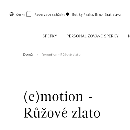
Přeskočit na hlavní obsah
česky
Rezervace schůzky
Butiky
Praha, Brno, Bratislava
ŠPERKY
PERSONALIZOVANÉ ŠPERKY
Domů
(e)motion - Růžové zlato
(e)motion -
Růžové zlato