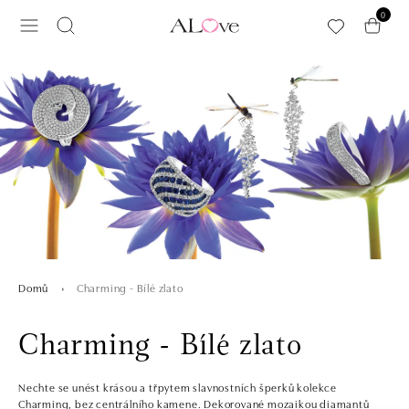
Přeskočit na hlavní obsah
0
Charming - Bílé zlato
Domů
Charming - Bílé zlato
Nechte se unést krásou a třpytem slavnostních šperků kolekce
Charming, bez centrálního kamene. Dekorované mozaikou diamantů