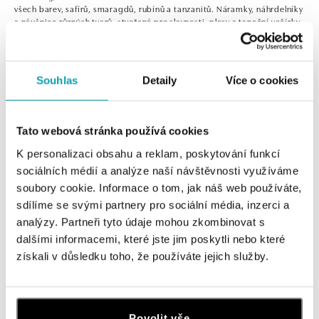
všech barev, safírů, smaragdů, rubínů a tanzanitů. Náramky, náhrdelníky
a náušnice různých tvarů, stvořené pro slavnosti, plesy a taneční večírky.
S těmito šperky budete zářit!
Souhlas
Detaily
Více o cookies
0 z 0 produktů
FILTR
Tato webová stránka používá cookies
V katalogu nejsou žádné produkty.
K personalizaci obsahu a reklam, poskytování funkcí
sociálních médií a analýze naší návštěvnosti využíváme
soubory cookie. Informace o tom, jak náš web používáte,
sdílíme se svými partnery pro sociální média, inzerci a
analýzy. Partneři tyto údaje mohou zkombinovat s
dalšími informacemi, které jste jim poskytli nebo které
Přihlaste se k odběru newsletteru
získali v důsledku toho, že používáte jejich služby.
Objevte nejnovější kolekce, novinky a exkluzivní produkty.
Žena
Muž
Povolit vše