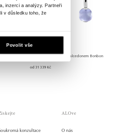
, inzerci a analýzy. Partneři
li v důsledku toho, že
Povolit vše
Náušnice s modrým chalcedonem Bonbon
od 31 339 Kč
Získejte
ALOve
Soukromá konzultace
O nás