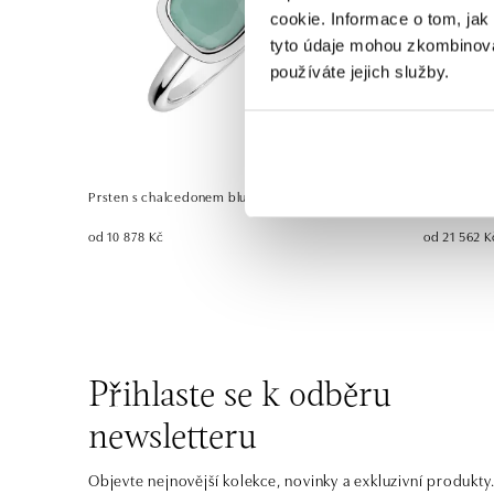
cookie. Informace o tom, jak
tyto údaje mohou zkombinovat
používáte jejich služby.
Prsten s chalcedonem blue Bonbon
Prsten s c
od 10 878 Kč
od 21 562 K
Přihlaste se k odběru
newsletteru
Objevte nejnovější kolekce, novinky a exkluzivní produkty