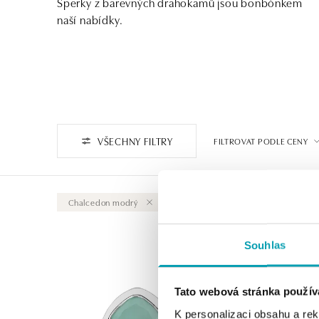
Šperky z barevných drahokamů jsou bonbónkem
naší nabídky.
VŠECHNY FILTRY
FILTROVAT PODLE CENY
Chalcedon modrý
Vymazat vše
Souhlas
Tato webová stránka použív
K personalizaci obsahu a re