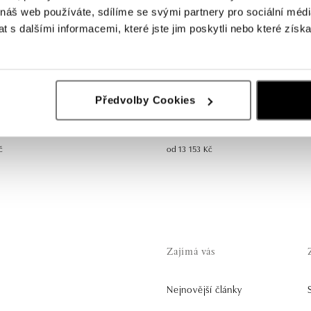
 náš web používáte, sdílíme se svými partnery pro sociální média
 s dalšími informacemi, které jste jim poskytli nebo které získa
Předvolby Cookies
halcedonem blue Bonbon
Prsten s chalcedonem blue Bonbon
č
od 13 153 Kč
Zajímá vás
Nejnovější články
.