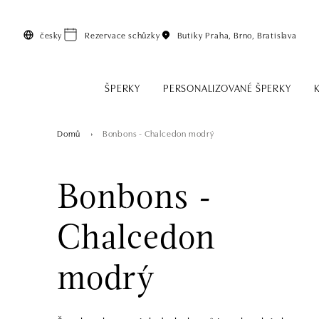
Přeskočit na hlavní obsah
česky
Rezervace schůzky
Butiky
Praha, Brno, Bratislava
ŠPERKY
PERSONALIZOVANÉ ŠPERKY
Domů
Bonbons - Chalcedon modrý
Bonbons -
Chalcedon
modrý