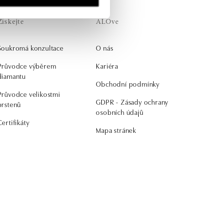
Získejte
ALOve
Soukromá konzultace
O nás
Průvodce výběrem
Kariéra
diamantu
Obchodní podmínky
Průvodce velikostmi
GDPR - Zásady ochrany
prstenů
osobních údajů
Certifikáty
Mapa stránek