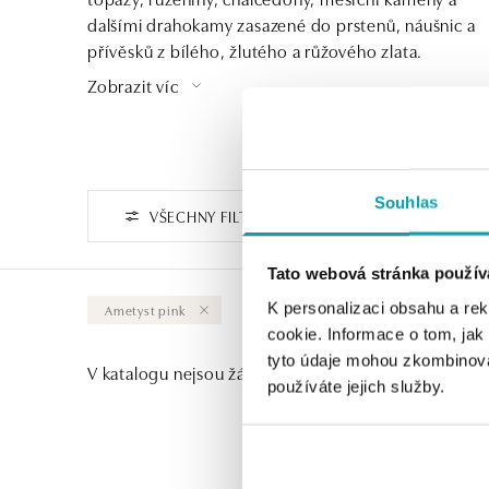
dalšími drahokamy zasazené do prstenů, náušnic a
přívěsků z bílého, žlutého a růžového zlata.
Vybírejte podle barev či energie kamenů nebo
Zobrazit víc
sáhněte po luxusnějších kouscích s diamanty.
Souhlas
VŠECHNY FILTRY
Tato webová stránka použív
K personalizaci obsahu a re
Ametyst pink
Vymazat vše
cookie. Informace o tom, jak
tyto údaje mohou zkombinovat
V katalogu nejsou žádné produkty.
používáte jejich služby.