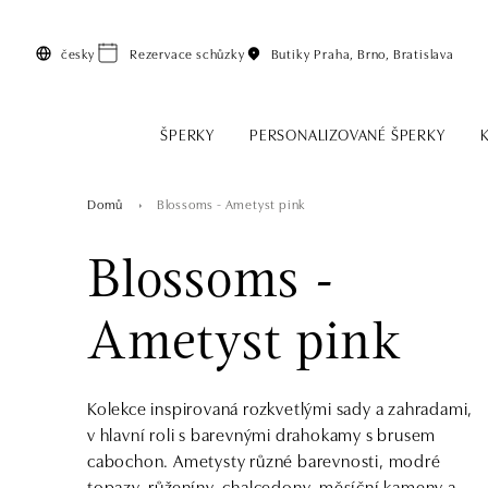
Přeskočit na hlavní obsah
česky
Rezervace schůzky
Butiky
Praha, Brno, Bratislava
ŠPERKY
PERSONALIZOVANÉ ŠPERKY
Domů
Blossoms - Ametyst pink
Blossoms -
Ametyst pink
Kolekce inspirovaná rozkvetlými sady a zahradami,
v hlavní roli s barevnými drahokamy s brusem
cabochon. Ametysty různé barevnosti, modré
topazy, růženíny, chalcedony, měsíční kameny a