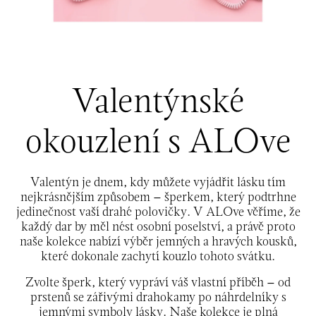
Valentýnské
okouzlení s ALOve
Valentýn je dnem, kdy můžete vyjádřit lásku tím
nejkrásnějším způsobem – šperkem, který podtrhne
jedinečnost vaší drahé polovičky. V ALOve věříme, že
každý dar by měl nést osobní poselství, a právě proto
naše kolekce nabízí výběr jemných a hravých kousků,
které dokonale zachytí kouzlo tohoto svátku.
Zvolte šperk, který vypráví váš vlastní příběh – od
prstenů se zářivými drahokamy po náhrdelníky s
jemnými symboly lásky. Naše kolekce je plná