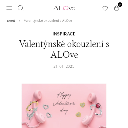
Přeskočit na hlavní obsah
0
Valentýnské okouzlení s ALOve
Domů
INSPIRACE
Valentýnské okouzlení s
ALOve
21. 01. 2025