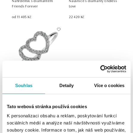
Náhrdelník s diamantem
Náušnice s diamanty Endless
Friends Forever
Love
od 11 405 Kč
22 420 Kč
Prsten s diamanty Joyful Love
Souhlas
Detaily
Více o cookies
od 16 681 Kč
Tato webová stránka používá cookies
K personalizaci obsahu a reklam, poskytování funkcí
sociálních médií a analýze naší návštěvnosti využíváme
soubory cookie. Informace o tom, jak náš web používáte,