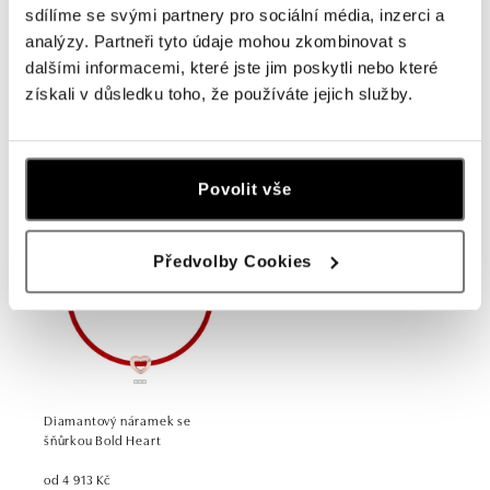
sdílíme se svými partnery pro sociální média, inzerci a
analýzy. Partneři tyto údaje mohou zkombinovat s
dalšími informacemi, které jste jim poskytli nebo které
získali v důsledku toho, že používáte jejich služby.
Náramek se šňůrkou Vášeň
Náramek s diamanty Lovely
Heart
od 4 077 Kč
12 790 Kč
Povolit vše
Předvolby Cookies
Diamantový náramek se
šňůrkou Bold Heart
od 4 913 Kč