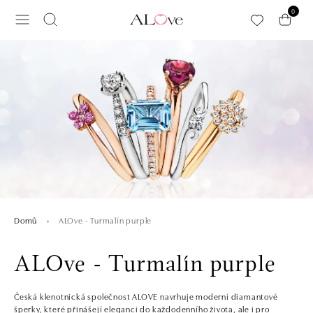
Přeskočit na hlavní obsah
0
ALOve - Turmalín purple
Domů
ALOve - Turmalín purple
Česká klenotnická společnost ALOVE navrhuje moderní diamantové
šperky, které přinášejí eleganci do každodenního života, ale i pro