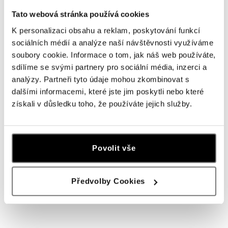
Tato webová stránka používá cookies
od 25 317 Kč
od 27 559 Kč
K personalizaci obsahu a reklam, poskytování funkcí
sociálních médií a analýze naší návštěvnosti využíváme
soubory cookie. Informace o tom, jak náš web používáte,
sdílíme se svými partnery pro sociální média, inzerci a
analýzy. Partneři tyto údaje mohou zkombinovat s
dalšími informacemi, které jste jim poskytli nebo které
získali v důsledku toho, že používáte jejich služby.
Povolit vše
Náušnice s diamanty a turmalínem
purple Fancy Fairytale
od 31 992 Kč
Předvolby Cookies