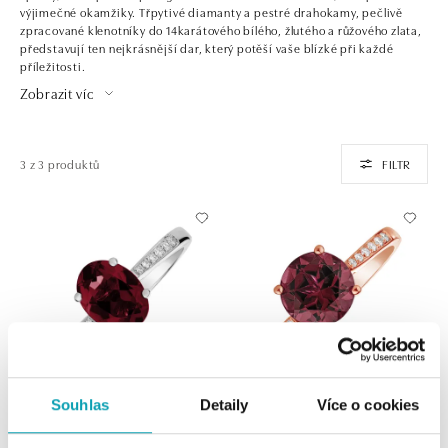
výjimečné okamžiky. Třpytivé diamanty a pestré drahokamy, pečlivě
zpracované klenotníky do 14karátového bílého, žlutého a růžového zlata,
představují ten nejkrásnější dar, který potěší vaše blízké při každé
příležitosti.
Zobrazit víc
3 z 3 produktů
FILTR
Souhlas
Detaily
Více o cookies
Prsten s diamanty a turmalínem
Prsten s diamanty a turmalínem
purple Bonbon
purple Bonbon