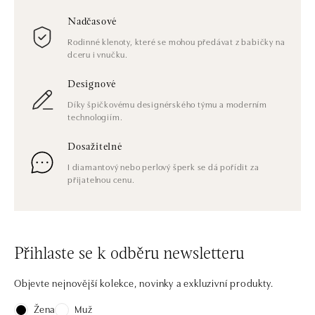
Nadčasové
Rodinné klenoty, které se mohou předávat z babičky na
dceru i vnučku.
Designové
Díky špičkovému designérského týmu a moderním
technologiím.
Dosažitelné
I diamantový nebo perlový šperk se dá pořídit za
přijatelnou cenu.
Přihlaste se k odběru newsletteru
Objevte nejnovější kolekce, novinky a exkluzivní produkty.
Žena
Muž