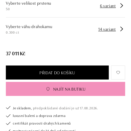
Vyberte velikost prstenu
6 variant
50
Vyberte váhu drahokamu
14 variant
0.300 ct
37 011 Kč
PŘIDAT DO KOŠÍKU
NAJÍT NA BUTIKU
Je skladem,
předpokládané dodání je už 17.08.2026.
luxusní balení a doprava zdarma
certifikát pravosti drahých kamenů
možnost vrácení do 14 dnů od převzetí