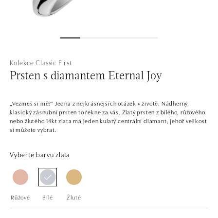
Kolekce Classic First
Prsten s diamantem Eternal Joy
„Vezmeš si mě?" Jedna z nejkrásnějších otázek v životě. Nádherný,
klasický zásnubní prsten to řekne za vás. Zlatý prsten z bílého, růžového
nebo žlutého 14kt zlata má jeden kulatý centrální diamant, jehož velikost
si můžete vybrat.
Vyberte barvu zlata
Růžové
Bílé
Žluté