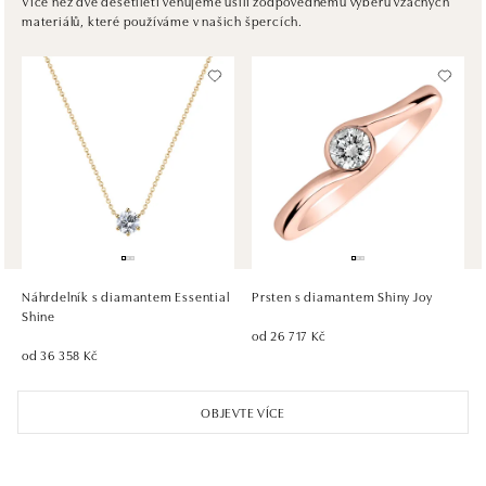
Více než dvě desetiletí věnujeme úsilí zodpovědnému výběru vzácných
materiálů, které používáme v našich špercích.
tel.: +421917090467
dnes otevřeno od 10:00
HALADA OC Avion, Bratislava
Ivanská cesta 16, 821 04 Bratislava
tel.: +421 917 090 372
dnes otevřeno od 10:00
HALADA OC Eurovea, Bratislava
Pribinova 8, 811 09 Bratislava
tel.: +421 910 284 071
Náhrdelník s diamantem Essential
Prsten s diamantem Shiny Joy
dnes otevřeno od 10:00
Shine
od 26 717 Kč
od 36 358 Kč
OBJEVTE VÍCE