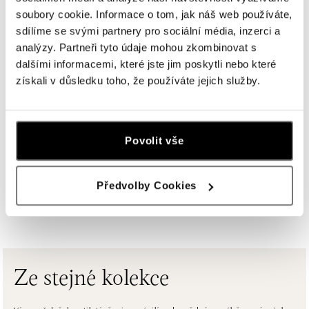
soubory cookie. Informace o tom, jak náš web používáte,
sdílíme se svými partnery pro sociální média, inzerci a
ALOve Westfield Černý most, Praha 9
analýzy. Partneři tyto údaje mohou zkombinovat s
Chlumecká 765/6, 198 19 Praha 9
dalšími informacemi, které jste jim poskytli nebo které
tel.: +420735703904
získali v důsledku toho, že používáte jejich služby.
dnes otevřeno od 09:00
ALOve Westfield, Praha 4 - Chodov
Roztylská 2321/19, 148 00 Praha 4 - Chodov
Povolit vše
tel.: +420730524389
dnes otevřeno od 09:00
Předvolby Cookies
ZOBRAZIT VŠECHNY BUTIKY
ALOve OC Aupark, Bratislava
Einsteinova 3541/18, 851 01 Bratislava
tel.: +421917090556
dnes otevřeno od 10:00
Ze stejné kolekce
ALOve OC Eurovea, Bratislava
Pribinova 8, 811 09 Bratislava