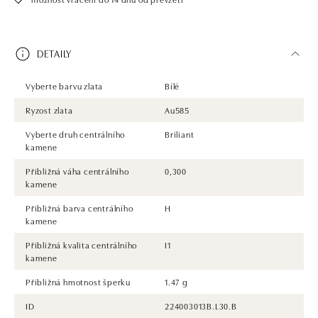
DETAILY
Vyberte barvu zlata
Bílé
Ryzost zlata
Au585
Vyberte druh centrálního
Briliant
kamene
Přibližná váha centrálního
0,300
kamene
Přibližná barva centrálního
H
kamene
Přibližná kvalita centrálního
I1
kamene
Přibližná hmotnost šperku
1.47 g
ID
224003013B.L30.B