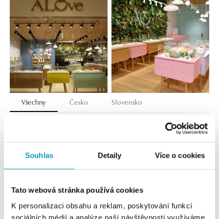
Všechny
Česko
Slovensko
ALOve OC Nový Smíchov, Praha 5
Plzeňská 8, 150 00 Praha 5 - Anděl
tel.: +420736509250
Souhlas
Detaily
Více o cookies
dnes otevřeno od 09:00
ALOve OC Olympia, Brno
Tato webová stránka používá cookies
U Dálnice 777, 664 42 Brno
K personalizaci obsahu a reklam, poskytování funkcí
tel.: +420604389337
sociálních médií a analýze naší návštěvnosti využíváme
dnes otevřeno od 10:00